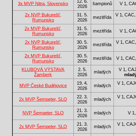
12. 6.
3x MVP Nitra, Slovensko
šampionů
V 1, C
2026
2x NVP Bukurešť,
31. 5.
V 1, CAC,
mezitřída
Rumunsko
2026
2x MVP Bukurešť,
31. 5.
mezitřída
V 1, C
Rumunsko
2026
2x NVP Bukurešť,
30. 5.
V 1, CAC,
mezitřída
Rumunsko
2026
2x MVP Bukurešť,
30. 5.
mezitřída
V 1, CAC
Rumunsko
2026
KLUBOVÁ VÝSTAVA
2. 5.
V 1, CA
mladých
Žamberk
2026
mladý
19. 4.
V 1, CAJ
MVP České Budějovice
mladých
2026
22. 3.
V 1, CAJ
2x MVP Šempeter, SLO
mladých
2026
21. 3.
NVP Šempeter, SLO
mladých
V 1
2026
21. 3.
V 1, CAJ
2x MVP Šempeter, SLO
mladých
2026