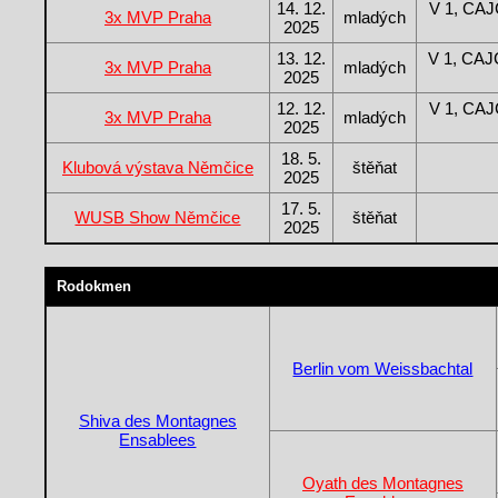
14. 12.
V 1, CAJ
3x MVP Praha
mladých
2025
13. 12.
V 1, CAJ
3x MVP Praha
mladých
2025
12. 12.
V 1, CAJ
3x MVP Praha
mladých
2025
18. 5.
Klubová výstava Němčice
štěňat
2025
17. 5.
WUSB Show Němčice
štěňat
2025
Rodokmen
Berlin vom Weissbachtal
Shiva des Montagnes
Ensablees
Oyath des Montagnes