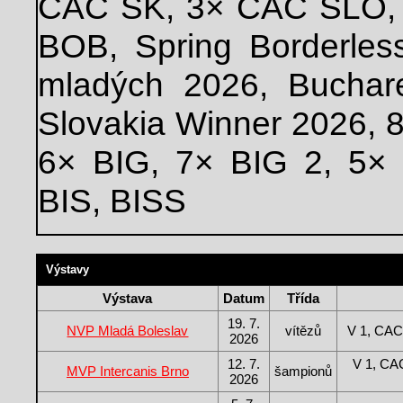
CAC SK, 3× CAC SLO, 
BOB, Spring Borderles
mladých 2026, Buchar
Slovakia Winner 2026, 8
6× BIG, 7× BIG 2, 5× 
BIS, BISS
Výstavy
Výstava
Datum
Třída
19. 7.
NVP Mladá Boleslav
vítězů
V 1, CA
2026
12. 7.
V 1, C
MVP Intercanis Brno
šampionů
2026