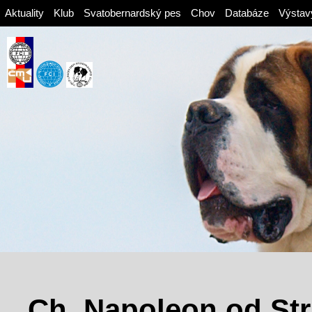
Aktuality
Klub
Svatobernardský pes
Chov
Databáze
Výstav
Ch. Napoleon od Str