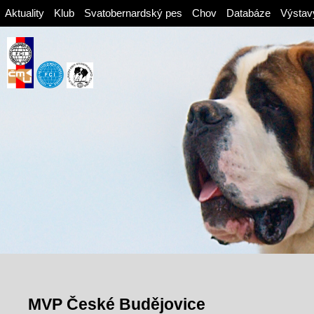
Aktuality
Klub
Svatobernardský pes
Chov
Databáze
Výstav
MVP České Budějovice