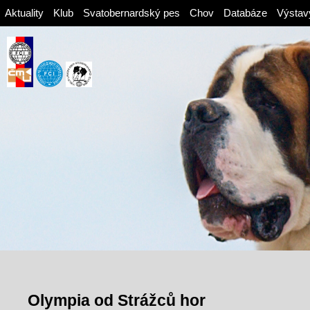
Aktuality
Klub
Svatobernardský pes
Chov
Databáze
Výstav
Olympia od Strážců hor