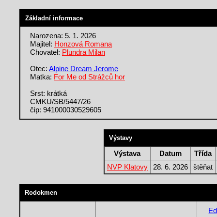
Základní informace
Narozena: 5. 1. 2026
Majitel:
Honzová Romana
Chovatel:
Plundra Milan
Otec:
Alpine Dream Jerome
Matka:
For Me od Strážců hor
Srst: krátká
CMKU/SB/5447/26
čip: 941000030529605
Výstavy
Výstava
Datum
Třída
NVP Klatovy
28. 6. 2026
štěňat
Rodokmen
Ed