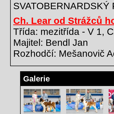
SVATOBERNARDSKÝ 
Ch. Lear od Strážců h
Třída: mezitřída - V 1,
Majitel: Bendl Jan
Rozhodčí: Mešanovič A
Galerie