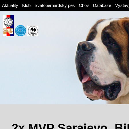
Aktuality
Klub
Svatobernardský pes
Chov
Databáze
Výstav
2x MVP Sarajevo, B