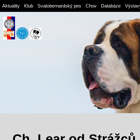
Aktuality
Klub
Svatobernardský pes
Chov
Databáze
Výstav
Ch. Lear od Strážců