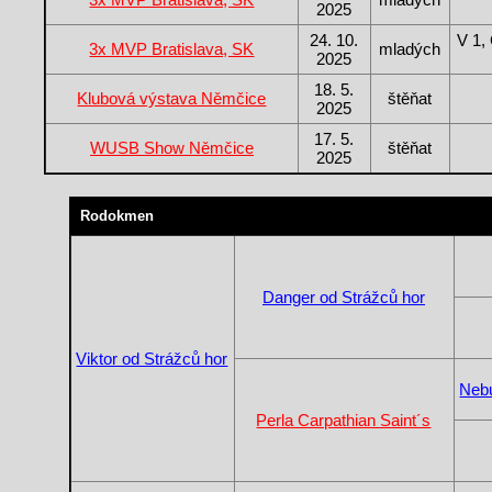
2025
24. 10.
V 1,
3x MVP Bratislava, SK
mladých
2025
18. 5.
Klubová výstava Němčice
štěňat
2025
17. 5.
WUSB Show Němčice
štěňat
2025
Rodokmen
Danger od Strážců hor
Viktor od Strážců hor
Nebu
Perla Carpathian Saint´s