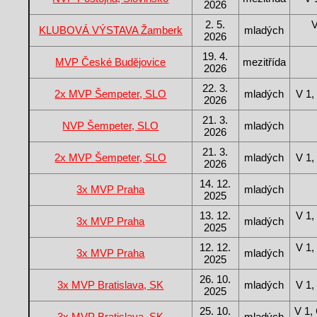
2026
2. 5.
KLUBOVÁ VÝSTAVA Žamberk
mladých
2026
19. 4.
MVP České Budějovice
mezitřída
2026
22. 3.
2x MVP Šempeter, SLO
mladých
V 1
2026
21. 3.
NVP Šempeter, SLO
mladých
2026
21. 3.
2x MVP Šempeter, SLO
mladých
V 1
2026
14. 12.
3x MVP Praha
mladých
2025
13. 12.
V 1
3x MVP Praha
mladých
2025
12. 12.
V 1
3x MVP Praha
mladých
2025
26. 10.
3x MVP Bratislava, SK
mladých
V 1
2025
25. 10.
V 1,
3x MVP Bratislava, SK
mladých