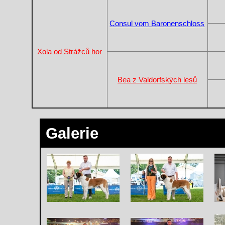
Consul vom Baronenschloss
Xola od Strážců hor
Bea z Valdorfských lesů
Galerie