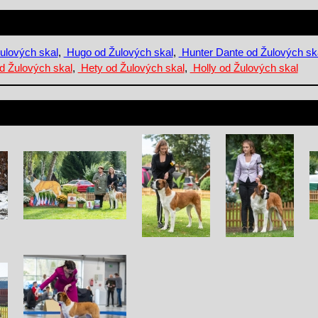
ulových skal
,
Hugo od Žulových skal
,
Hunter Dante od Žulových sk
d Žulových skal
,
Hety od Žulových skal
,
Holly od Žulových skal