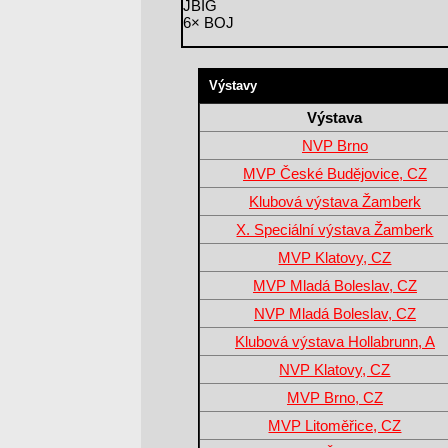
JBIG
6× BOJ
Výstavy
Výstava
NVP Brno
MVP České Budějovice, CZ
Klubová výstava Žamberk
X. Speciální výstava Žamberk
MVP Klatovy, CZ
MVP Mladá Boleslav, CZ
NVP Mladá Boleslav, CZ
Klubová výstava Hollabrunn, A
NVP Klatovy, CZ
MVP Brno, CZ
MVP Litoměřice, CZ