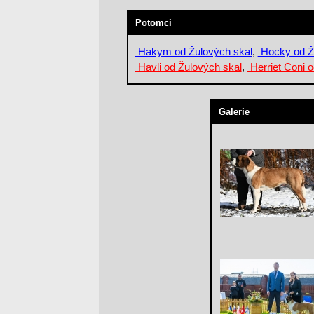
Potomci
Hakym od Žulových skal
,
Hocky od Ž
Havli od Žulových skal
,
Herriet Coni o
Galerie