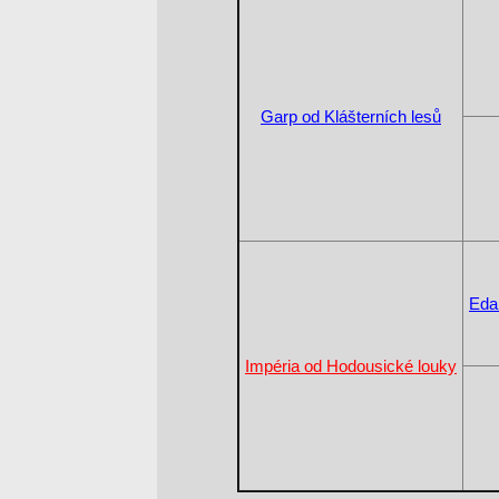
Garp od Klášterních lesů
Eda
Impéria od Hodousické louky