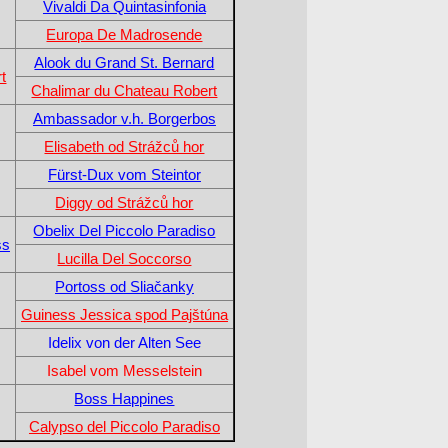
Vivaldi Da Quintasinfonia
Europa De Madrosende
Alook du Grand St. Bernard
t
Chalimar du Chateau Robert
Ambassador v.h. Borgerbos
Elisabeth od Strážců hor
Fürst-Dux vom Steintor
Diggy od Strážců hor
Obelix Del Piccolo Paradiso
ss
Lucilla Del Soccorso
Portoss od Sliačanky
Guiness Jessica spod Pajštúna
Idelix von der Alten See
Isabel vom Messelstein
Boss Happines
Calypso del Piccolo Paradiso