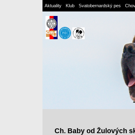
Aktuality
Klub
Svatobernardský pes
Cho
Ch. Baby od Žulových s