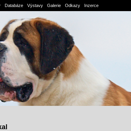
v
Databáze
Výstavy
Galerie
Odkazy
Inzerce
kal