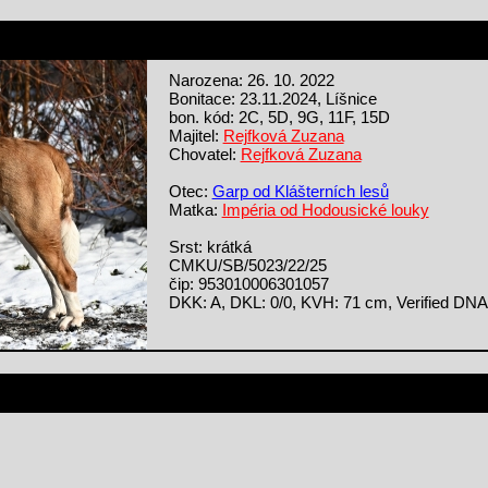
Narozena: 26. 10. 2022
Bonitace: 23.11.2024, Líšnice
bon. kód: 2C, 5D, 9G, 11F, 15D
Majitel:
Rejfková Zuzana
Chovatel:
Rejfková Zuzana
Otec:
Garp od Klášterních lesů
Matka:
Impéria od Hodousické louky
Srst: krátká
CMKU/SB/5023/22/25
čip: 953010006301057
DKK: A, DKL: 0/0, KVH: 71 cm, Verified DNA 