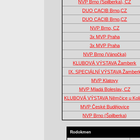
NVP Brno (Špilberka), CZ
DUO CACIB Brno,CZ
DUO CACIB Brno,CZ
NVP Brno, CZ
3x MVP Praha
3x MVP Praha
NVP Brno (Vánočka)
KLUBOVÁ VÝSTAVA Žamberk
IX. SPECIÁLNÍ VÝSTAVA Žamber
MVP Klatovy
MVP Mladá Boleslav, CZ
KLUBOVÁ VÝSTAVA Němčice u Kol
MVP České Budějovice
NVP Brno (Špilberka)
Rodokmen