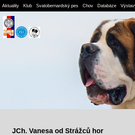
Aktuality
Klub
Svatobernardský pes
Chov
Databáze
Výstav
JCh. Vanesa od Strážců hor