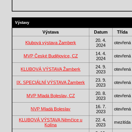
Výstavy
Výstava
Datum
Třída
20. 4.
Klubová výstava Žamberk
otevřená
2024
14. 4.
MVP České Budějovice, CZ
otevřená
2024
24. 9.
KLUBOVÁ VÝSTAVA Žamberk
otevřená
2023
23. 9.
IX. SPECIÁLNÍ VÝSTAVA Žamberk
otevřená
2023
20. 8.
MVP Mladá Boleslav, CZ
otevřená
2023
16. 7.
NVP Mladá Boleslav
otevřená
2023
KLUBOVÁ VÝSTAVA Němčice u
22. 4.
mezitída
Kolína
2023