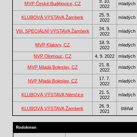
9. 10.
MVP České Budějovice, CZ
mladých
2022
25. 9.
KLUBOVÁ VÝSTAVA Žamberk
mladých
2022
24. 9.
VIII. SPECIÁLNÍ VÝSTAVA Žamberk
mladých
2022
18. 9.
MVP Klatovy, CZ
mladých
2022
NVP Olomouc, CZ
4. 9. 2022
mladých
21. 8.
MVP Mladá Boleslav, CZ
mladých
2022
17. 7.
NVP Mladá Boleslav, CZ
mladých
2022
21. 5.
KLUBOVÁ VÝSTAVA Němčice
mladých
2022
26. 9.
KLUBOVÁ VÝSTAVA Žamberk
štěňat
2021
Rodokmen