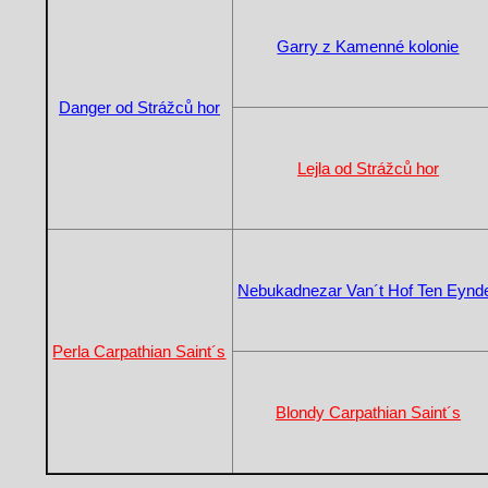
Garry z Kamenné kolonie
Danger od Strážců hor
Lejla od Strážců hor
Nebukadnezar Van´t Hof Ten Eynd
Perla Carpathian Saint´s
Blondy Carpathian Saint´s