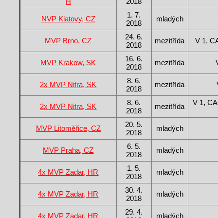
H
2018
1. 7.
NVP Klatovy, CZ
mladých
2018
24. 6.
MVP Brno, CZ
mezitřída
V 1, 
2018
16. 6.
MVP Krakow, SK
mezitřída
2018
8. 6.
2x MVP Nitra, SK
mezitřída
2018
8. 6.
V 1, CA
2x MVP Nitra, SK
mezitřída
2018
20. 5.
MVP Litoměřice, CZ
mladých
2018
6. 5.
MVP Praha, CZ
mladých
2018
1. 5.
4x MVP Zadar, HR
mladých
2018
30. 4.
4x MVP Zadar, HR
mladých
2018
29. 4.
4x MVP Zadar, HR
mladých