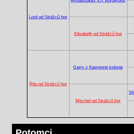
Ambassador v.h. Borgerbos
Lord od Strážců hor
Elisabeth od Strážců hor
Garry z Kamenné kolonie
Rita od Strážců hor
Sh
Mischel od Strážců hor
Potomci