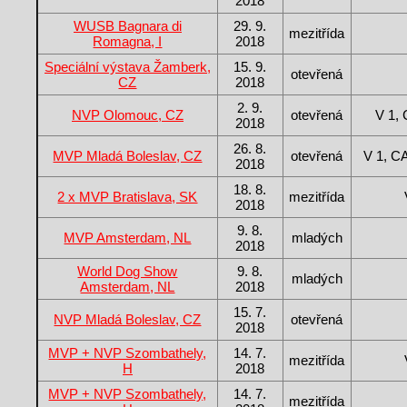
2018
WUSB Bagnara di
29. 9.
mezitřída
Romagna, I
2018
Speciální výstava Žamberk,
15. 9.
otevřená
CZ
2018
2. 9.
NVP Olomouc, CZ
otevřená
V 1,
2018
26. 8.
MVP Mladá Boleslav, CZ
otevřená
V 1, 
2018
18. 8.
2 x MVP Bratislava, SK
mezitřída
2018
9. 8.
MVP Amsterdam, NL
mladých
2018
World Dog Show
9. 8.
mladých
Amsterdam, NL
2018
15. 7.
NVP Mladá Boleslav, CZ
otevřená
2018
MVP + NVP Szombathely,
14. 7.
mezitřída
H
2018
MVP + NVP Szombathely,
14. 7.
mezitřída