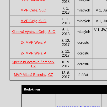
2018
7. 1.
MVP Celje, SLO
mladých
V 1, J
2018
6. 1.
MVP Celje, SLO
mladých
V 1, J
2018
6. 1.
V 1, JW
Klubová výstava Celje, SLO
mladých
2018
3. 12.
2x MVP Wels, A
dorostu
2017
2. 12.
2x MVP Wels, A
dorostu
2017
Speciální výstava Žamberk,
16. 9.
dorostu
CZ
2017
13. 8.
MVP Mladá Boleslav, CZ
štěňat
2017
Rodokmen