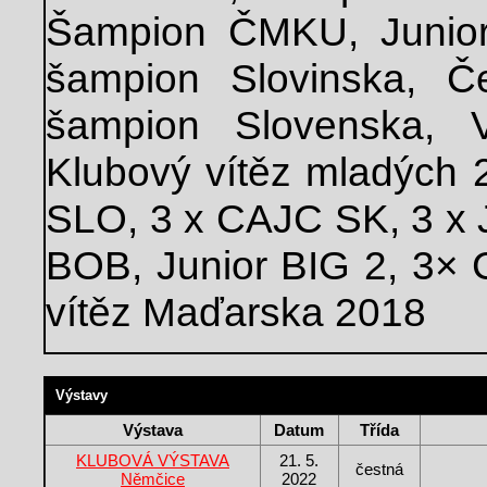
Šampion ČMKU, Junior
šampion Slovinska, Č
šampion Slovenska, V
Klubový vítěz mladých
SLO, 3 x CAJC SK, 3 x 
BOB, Junior BIG 2, 3×
vítěz Maďarska 2018
Výstavy
Výstava
Datum
Třída
KLUBOVÁ VÝSTAVA
21. 5.
čestná
Němčice
2022