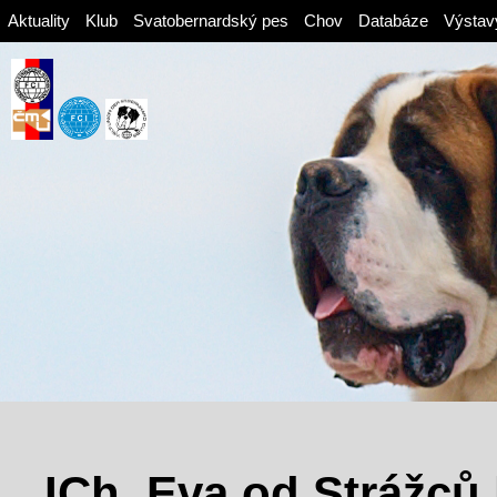
Aktuality
Klub
Svatobernardský pes
Chov
Databáze
Výstav
ICh. Eva od Strážců