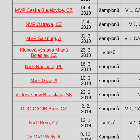
14. 4.
MVP České Budějovice, CZ
šampionů
V 1, 
2019
7. 4.
NVP Ostrava, CZ
šampionů
V 1,
2019
31. 3.
MVP Salzburg, A
šampionů
V 1, C
2019
Klubová výstava Mladá
23. 3.
vítězů
Boleslav, CZ
2019
16. 3.
NVP Raciborz, PL
šampionů
2019
10. 3.
MVP Graz, A
šampionů
2019
23. 2.
Victory show Bratislava, SK
šampionů
2019
2. 2.
DUO CACIB Brno, CZ
šampionů
V 1, 
2019
13. 1.
NVP Brno, CZ
vítězů
V 1,
2019
9. 12.
2x MVP Wels, A
šampionů
2018