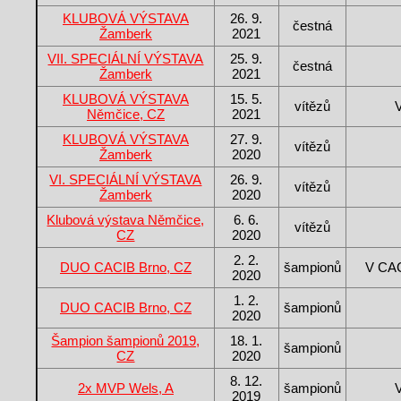
KLUBOVÁ VÝSTAVA
26. 9.
čestná
Žamberk
2021
VII. SPECIÁLNÍ VÝSTAVA
25. 9.
čestná
Žamberk
2021
KLUBOVÁ VÝSTAVA
15. 5.
vítězů
Němčice, CZ
2021
KLUBOVÁ VÝSTAVA
27. 9.
vítězů
Žamberk
2020
VI. SPECIÁLNÍ VÝSTAVA
26. 9.
vítězů
Žamberk
2020
Klubová výstava Němčice,
6. 6.
vítězů
CZ
2020
2. 2.
DUO CACIB Brno, CZ
šampionů
V CA
2020
1. 2.
DUO CACIB Brno, CZ
šampionů
2020
Šampion šampionů 2019,
18. 1.
šampionů
CZ
2020
8. 12.
2x MVP Wels, A
šampionů
2019