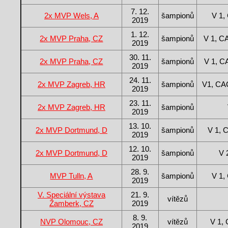
7. 12.
2x MVP Wels, A
šampionů
V 1
2019
1. 12.
2x MVP Praha, CZ
šampionů
V 1, 
2019
30. 11.
2x MVP Praha, CZ
šampionů
V 1, 
2019
24. 11.
2x MVP Zagreb, HR
šampionů
V1, CA
2019
23. 11.
2x MVP Zagreb, HR
šampionů
2019
13. 10.
2x MVP Dortmund, D
šampionů
V 1, 
2019
12. 10.
2x MVP Dortmund, D
šampionů
V 
2019
28. 9.
MVP Tulln, A
šampionů
V 1
2019
V. Speciální výstava
21. 9.
vítězů
Žamberk, CZ
2019
8. 9.
NVP Olomouc, CZ
vítězů
V 1,
2019