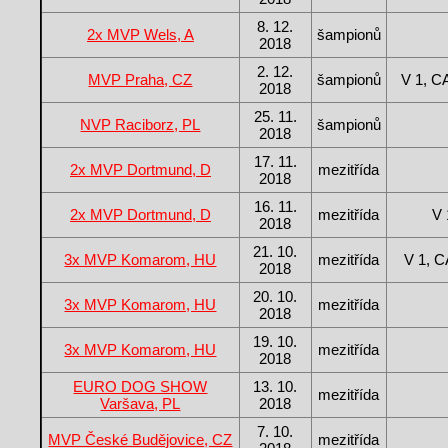
8. 12.
2x MVP Wels, A
šampionů
2018
2. 12.
MVP Praha, CZ
šampionů
V 1, 
2018
25. 11.
NVP Raciborz, PL
šampionů
2018
17. 11.
2x MVP Dortmund, D
mezitřída
2018
16. 11.
2x MVP Dortmund, D
mezitřída
V 
2018
21. 10.
3x MVP Komarom, HU
mezitřída
V 1, C
2018
20. 10.
3x MVP Komarom, HU
mezitřída
2018
19. 10.
3x MVP Komarom, HU
mezitřída
2018
EURO DOG SHOW
13. 10.
mezitřída
Varšava, PL
2018
7. 10.
MVP České Budějovice, CZ
mezitřída