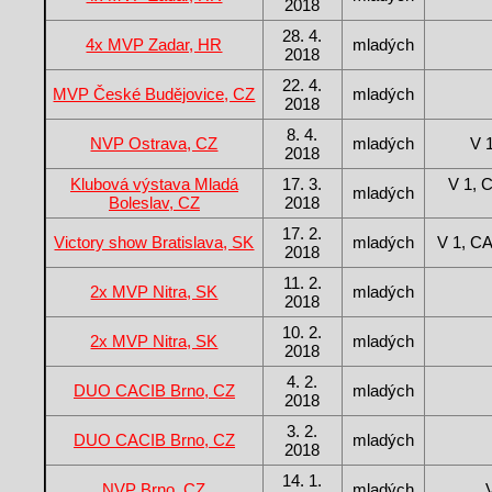
2018
28. 4.
4x MVP Zadar, HR
mladých
2018
22. 4.
MVP České Budějovice, CZ
mladých
2018
8. 4.
NVP Ostrava, CZ
mladých
V 
2018
Klubová výstava Mladá
17. 3.
V 1, 
mladých
Boleslav, CZ
2018
17. 2.
Victory show Bratislava, SK
mladých
V 1, CA
2018
11. 2.
2x MVP Nitra, SK
mladých
2018
10. 2.
2x MVP Nitra, SK
mladých
2018
4. 2.
DUO CACIB Brno, CZ
mladých
2018
3. 2.
DUO CACIB Brno, CZ
mladých
2018
14. 1.
NVP Brno, CZ
mladých