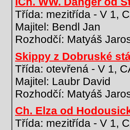
ICh. WW. Danger od S
Třída: mezitřída - V 1
Majitel: Bendl Jan
Rozhodčí: Matyáš Jarosl
Skippy z Dobruské stá
Třída: otevřená - V 1, 
Majitel: Laubr David
Rozhodčí: Matyáš Jarosl
Ch. Elza od Hodousic
Třída: mezitřída - V 