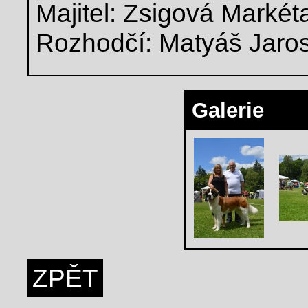
Majitel: Zsigová Markét
Rozhodčí: Matyáš Jarosl
Galerie
ZPĚT