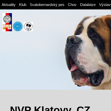
Aktuality
Klub
Svatobernardský pes
Chov
Databáze
Výstav
NVP Klatovy, CZ