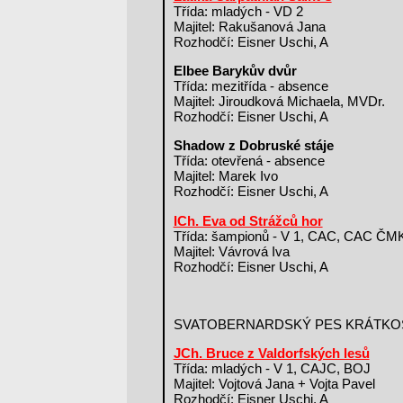
Třída: mladých - VD 2
Majitel: Rakušanová Jana
Rozhodčí: Eisner Uschi, A
Elbee Barykův dvůr
Třída: mezitřída - absence
Majitel: Jiroudková Michaela, MVDr.
Rozhodčí: Eisner Uschi, A
Shadow z Dobruské stáje
Třída: otevřená - absence
Majitel: Marek Ivo
Rozhodčí: Eisner Uschi, A
ICh. Eva od Strážců hor
Třída: šampionů - V 1, CAC, CAC Č
Majitel: Vávrová Iva
Rozhodčí: Eisner Uschi, A
SVATOBERNARDSKÝ PES KRÁTKO
JCh. Bruce z Valdorfských lesů
Třída: mladých - V 1, CAJC, BOJ
Majitel: Vojtová Jana + Vojta Pavel
Rozhodčí: Eisner Uschi, A