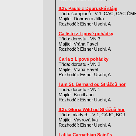
ICh. Paulo z Dobruské stáje
Třída: šampionů - V 1, CAC, CAC Č
Majitel: Dobruská Jitka
Rozhodčí: Eisner Uschi, A
Callisto z Lipové pohádky
Třída: dorostu - VN 3
Majitel: Vrána Pavel
Rozhodčí: Eisner Uschi, A
Carla z Lipové pohádky
Třída: dorostu - VN 2
Majitel: Vrána Pavel
Rozhodčí: Eisner Uschi, A
I am St. Bernard od Strážců hor
Třída: dorostu - VN 1
Majitel: Bendl Jan
Rozhodčí: Eisner Uschi, A
ICh. Gloria Wild od Strážců hor
Třída: mladých - V 1, CAJC, BOJ
Majitel: Vávrová Iva
Rozhodčí: Eisner Uschi, A
Latika Carpathian Saint´s