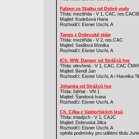
Fabien ze Statku od Dobré vody
Třída: mezitřída - V 1, CAC, res.CACI
Majitel: Kodešová Hana
Rozhodčí: Eisner Uschi, A
Tango z Dobruské stáje
Třída: mezitřída - V 2, res.CAC
Majitel: Seidlová Monika
Rozhodčí: Eisner Uschi, A
ICh. WW. Danger od Strážců hor
Třída: otevřená - V 1, CAC, CAC ČM
Majitel: Bendl Jan
Rozhodčí: Eisner Uschi, A / Havelka Ti
Johanka od Strážců hor
Třída: štěňat - VN 1
Majitel: Šandová Ivana
Rozhodčí: Eisner Uschi, A
Ch. Cilka z Valdorfských lesů
Třída: mladých - V 1, CAJC
Majitel: Dobruská Jitka
Rozhodčí: Eisner Uschi, A
splnila podmínky pro udělení titulu Ju