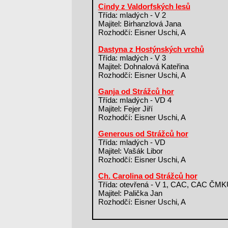
Cindy z Valdorfských lesů
Třída: mladých - V 2
Majitel: Birhanzlová Jana
Rozhodčí: Eisner Uschi, A
Dastyna z Hostýnských vrchů
Třída: mladých - V 3
Majitel: Dohnalová Kateřina
Rozhodčí: Eisner Uschi, A
Ganja od Strážců hor
Třída: mladých - VD 4
Majitel: Fejer Jiří
Rozhodčí: Eisner Uschi, A
Generous od Strážců hor
Třída: mladých - VD
Majitel: Vašák Libor
Rozhodčí: Eisner Uschi, A
Ch. Carolina od Strážců hor
Třída: otevřená - V 1, CAC, CAC ČM
Majitel: Palička Jan
Rozhodčí: Eisner Uschi, A