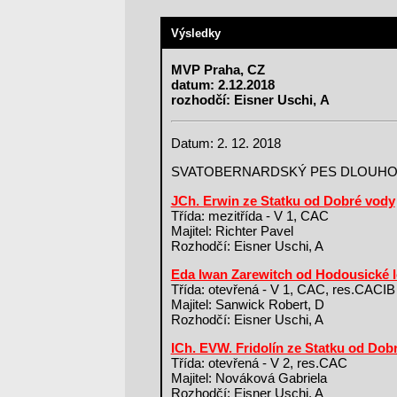
Výsledky
MVP Praha, CZ
datum: 2.12.2018
rozhodčí: Eisner Uschi, A
Datum: 2. 12. 2018
SVATOBERNARDSKÝ PES DLOUH
JCh. Erwin ze Statku od Dobré vody
Třída: mezitřída - V 1, CAC
Majitel: Richter Pavel
Rozhodčí: Eisner Uschi, A
Eda Iwan Zarewitch od Hodousické 
Třída: otevřená - V 1, CAC, res.CACIB
Majitel: Sanwick Robert, D
Rozhodčí: Eisner Uschi, A
ICh. EVW. Fridolín ze Statku od Dob
Třída: otevřená - V 2, res.CAC
Majitel: Nováková Gabriela
Rozhodčí: Eisner Uschi, A