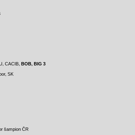
B
KU, CACIB,
BOB, BIG 3
bor, SK
nior šampion ČR