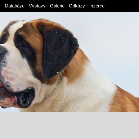
v
Databáze
Výstavy
Galerie
Odkazy
Inzerce