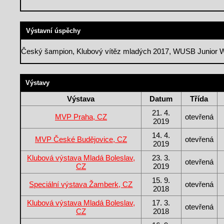
Výstavní úspěchy
Český šampion, Klubový vítěz mladých 2017, WUSB Junior W
Výstavy
Výstava
Datum
Třída
21. 4.
MVP Praha, CZ
otevřená
2019
14. 4.
MVP České Budějovice, CZ
otevřená
2019
Klubová výstava Mladá Boleslav,
23. 3.
otevřená
CZ
2019
15. 9.
Speciální výstava Žamberk, CZ
otevřená
2018
Klubová výstava Mladá Boleslav,
17. 3.
otevřená
CZ
2018