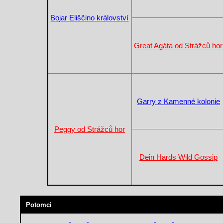
Bojar Eliščino království
Great Agáta od Strážců hor
Garry z Kamenné kolonie
Peggy od Strážců hor
Dein Hards Wild Gossip
Potomci