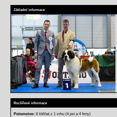
Základní informace
Rozšířené informace
Potomstvo:
8 štěňat z 1 vrhu (4 psi a 4 feny)