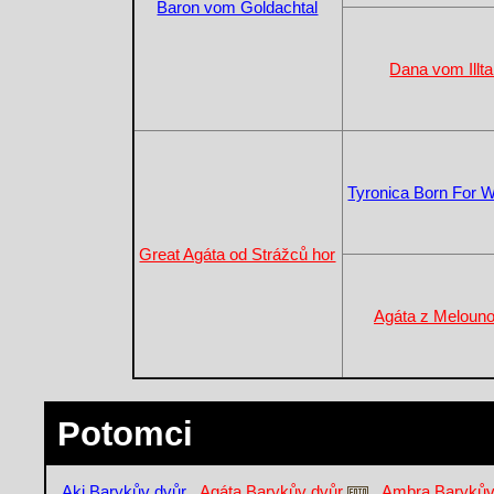
Baron vom Goldachtal
Dana vom Illta
Tyronica Born For W
Great Agáta od Strážců hor
Agáta z Meloun
Potomci
Aki Barykův dvůr
,
Agáta Barykův dvůr
,
Ambra Barykův