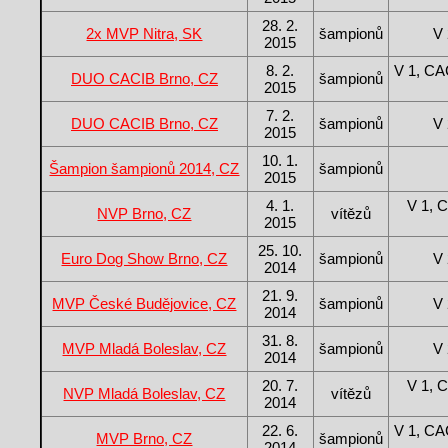
28. 2.
2x MVP Nitra, SK
šampionů
V 
2015
8. 2.
V 1, C
DUO CACIB Brno, CZ
šampionů
2015
7. 2.
DUO CACIB Brno, CZ
šampionů
V 
2015
10. 1.
Šampion šampionů 2014, CZ
šampionů
2015
4. 1.
V 1, 
NVP Brno, CZ
vítězů
2015
25. 10.
Euro Dog Show Brno, CZ
šampionů
V 
2014
21. 9.
MVP České Budějovice, CZ
šampionů
V 
2014
31. 8.
MVP Mladá Boleslav, CZ
šampionů
V 
2014
20. 7.
V 1, 
NVP Mladá Boleslav, CZ
vítězů
2014
22. 6.
V 1, C
MVP Brno, CZ
šampionů
2014