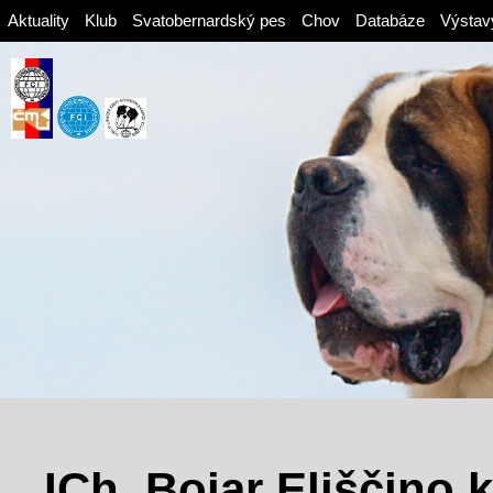
Aktuality
Klub
Svatobernardský pes
Chov
Databáze
Výstav
ICh. Bojar Eliščino k