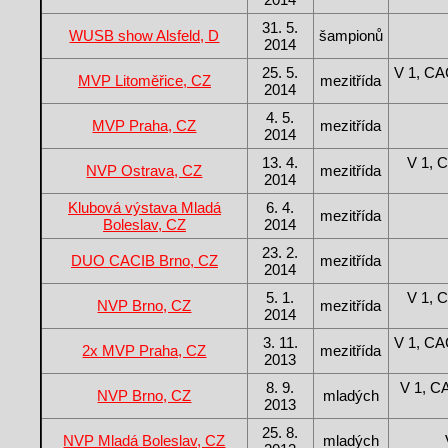
31. 5.
WUSB show Alsfeld, D
šampionů
2014
25. 5.
V 1, C
MVP Litoměřice, CZ
mezitřída
2014
4. 5.
MVP Praha, CZ
mezitřída
2014
13. 4.
V 1, 
NVP Ostrava, CZ
mezitřída
2014
Klubová výstava Mladá
6. 4.
mezitřída
Boleslav, CZ
2014
23. 2.
DUO CACIB Brno, CZ
mezitřída
2014
5. 1.
V 1, 
NVP Brno, CZ
mezitřída
2014
3. 11.
V 1, C
2x MVP Praha, CZ
mezitřída
2013
8. 9.
V 1, C
NVP Brno, CZ
mladých
2013
25. 8.
NVP Mladá Boleslav, CZ
mladých