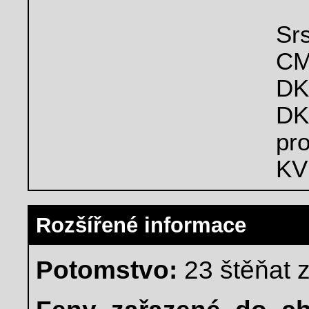
Srs
CM
D
DK
pro
KV
Rozšířené informace
Potomstvo:
23 štěňat z