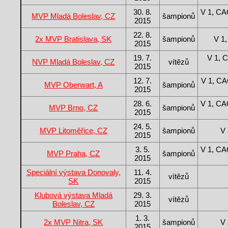
30. 8.
V 1, C
MVP Mladá Boleslav, CZ
šampionů
2015
22. 8.
2x MVP Bratislava, SK
šampionů
V 1
2015
19. 7.
V 1, 
NVP Mladá Boleslav, CZ
vítězů
2015
12. 7.
V 1, C
MVP Oberwart, A
šampionů
2015
28. 6.
V 1, C
MVP Brno, CZ
šampionů
2015
24. 5.
MVP Litoměřice, CZ
šampionů
V 
2015
3. 5.
V 1, C
MVP Praha, CZ
šampionů
2015
Speciální výstava Donovaly,
11. 4.
vítězů
SK
2015
Klubová výstava Mladá
29. 3.
vítězů
Boleslav, CZ
2015
1. 3.
2x MVP Nitra, SK
šampionů
V 
2015