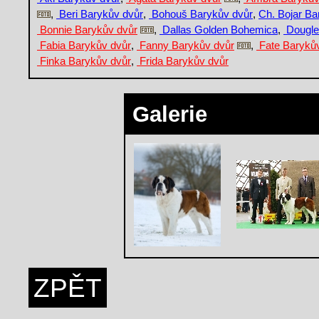
,
Beri Barykův dvůr
,
Bohouš Barykův dvůr
,
Ch. Bojar Ba
Bonnie Barykův dvůr
,
Dallas Golden Bohemica
,
Dougle
Fabia Barykův dvůr
,
Fanny Barykův dvůr
,
Fate Baryků
Finka Barykův dvůr
,
Frida Barykův dvůr
Galerie
ZPĚT