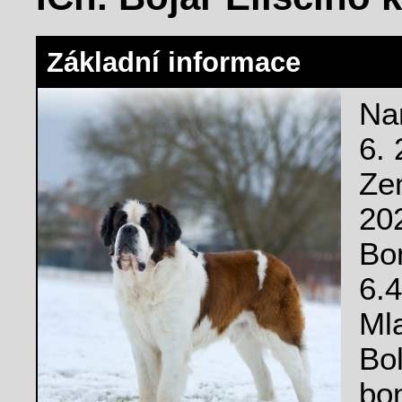
Základní informace
Na
6.
Ze
20
Bo
6.4
Ml
Bo
bo