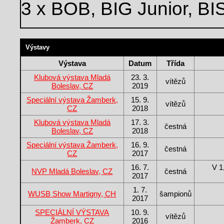
3 x BOB, BIG Junior, BI
Výstavy
Výstava
Datum
Třída
Klubová výstava Mladá
23. 3.
vítězů
Boleslav, CZ
2019
Speciální výstava Žamberk,
15. 9.
vítězů
CZ
2018
Klubová výstava Mladá
17. 3.
čestná
Boleslav, CZ
2018
Speciální výstava Žamberk,
16. 9.
čestná
CZ
2017
16. 7.
V 1
NVP Mladá Boleslav, CZ
čestná
2017
1. 7.
WUSB Show Martigny, CH
šampionů
2017
SPECIÁLNÍ VÝSTAVA
10. 9.
vítězů
Žamberk, CZ
2016