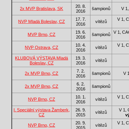
20. 8.
2x MVP Bratislava, SK
šampionů
V 1
2016
17. 7.
V 1, 
NVP Mladá Boleslav, CZ
vítězů
2016
19. 6.
V 1, C
MVP Brno, CZ
šampionů
2016
10. 4.
V 1, 
NVP Ostrava, CZ
vítězů
2016
KLUBOVÁ VÝSTAVA Mladá
19. 3.
vítězů
Boleslav, CZ
2016
7. 2.
2x MVP Brno, CZ
šampionů
V 
2016
6. 2.
2x MVP Brno, CZ
šampionů
2016
10. 1.
V 1, 
NVP Brno, CZ
vítězů
2016
I. Speciální výstava Žamberk,
26. 9.
V 1,
vítězů
CZ
2015
v
20. 9.
V 1, 
NVP Brno, CZ
vítězů
2015