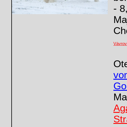
- 8
Maj
Ch
Vávrov
O
vo
Go
Ma
A
St