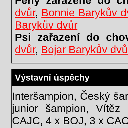
Feny zařazené do ch
dvůr
,
Bonnie Barykův d
Barykův dvůr
Psi zařazení do cho
dvůr
,
Bojar Barykův dvů
Výstavní úspěchy
Interšampion, Český š
junior šampion, Vítěz
CAJC, 4 x BOJ, 3 x CAC,