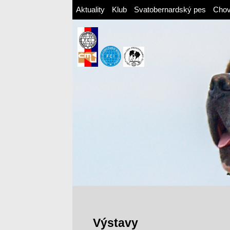
Aktuality
Klub
Svatobernardský pes
Cho
Výstavy