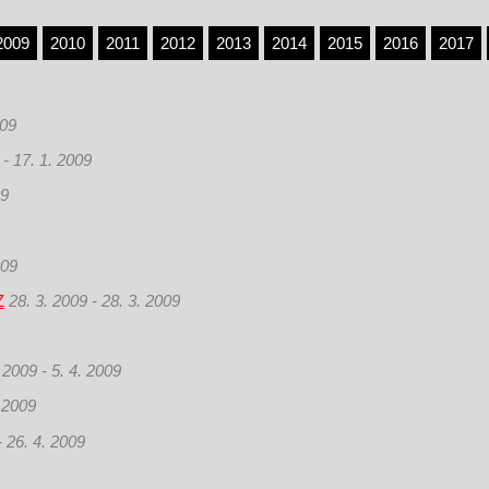
2009
2010
2011
2012
2013
2014
2015
2016
2017
009
 - 17. 1. 2009
09
009
Z
28. 3. 2009 - 28. 3. 2009
. 2009 - 5. 4. 2009
. 2009
- 26. 4. 2009