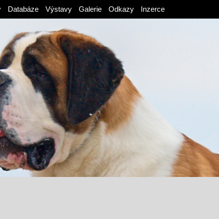
v
Databáze
Výstavy
Galerie
Odkazy
Inzerce