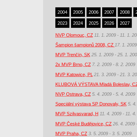
2004
2005
2006
2007
2008
2023
2024
2025
2026
2027
NVP Olomouc, CZ
11. 1. 2009 - 11. 1. 2
Šampion šampionů 2008, CZ
17. 1. 2009
MVP Trenčín, SK
25. 1. 2009 - 25. 1. 20
2x MVP Brno, CZ
7. 2. 2009 - 8. 2. 2009
MVP Katowice, PL
21. 3. 2009 - 21. 3. 2
KLUBOVÁ VÝSTAVA Mladá Boleslav, C
NVP Ostrava, CZ
5. 4. 2009 - 5. 4. 2009
Speciální výstava SP Donovaly, SK
5. 4
MVP Szilvasvarad, H
11. 4. 2009 - 11. 4
MVP České Budějovice, CZ
26. 4. 2009 
MVP Praha, CZ
3. 5. 2009 - 3. 5. 2009