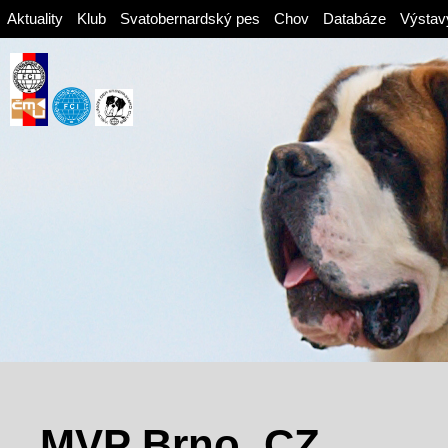
Aktuality
Klub
Svatobernardský pes
Chov
Databáze
Výstav
MVP Brno, CZ