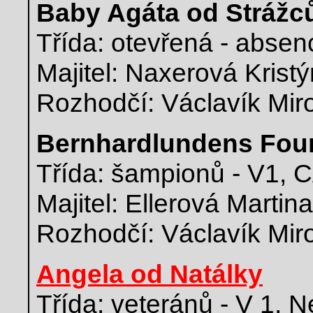
Baby Agáta od Strážc
Třída: otevřená - absen
Majitel: Naxerová Krist
Rozhodčí: Václavík Mir
Bernhardlundens Four
Třída: šampionů - V1,
Majitel: Ellerová Martin
Rozhodčí: Václavík Mir
Angela od Natálky
Třída: veteránů - V 1, N