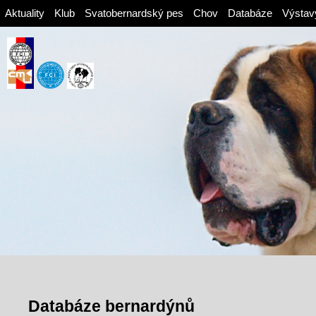
Aktuality
Klub
Svatobernardský pes
Chov
Databáze
Výstav
Databáze bernardýnů