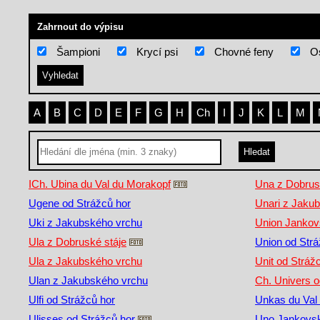
Zahrnout do výpisu
Šampioni
Krycí psi
Chovné feny
Os
A
B
C
D
E
F
G
H
Ch
I
J
K
L
M
ICh. Ubina du Val du Morakopf
Una z Dobrus
Ugene od Strážců hor
Unari z Jaku
Uki z Jakubského vrchu
Union Jankov
Ula z Dobruské stáje
Union od Strá
Ula z Jakubského vrchu
Unit od Stráž
Ulan z Jakubského vrchu
Ch. Univers o
Ulfi od Strážců hor
Unkas du Val
Ulisses od Strážců hor
Uno Jankovsk