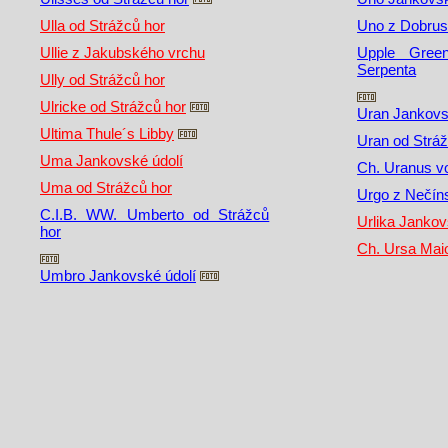
Ulla od Strážců hor
Uno z Dobrus
Ullie z Jakubského vrchu
Upple Gree
Serpenta
Ully od Strážců hor
Ulricke od Strážců hor
Uran Jankovs
Ultima Thule´s Libby
Uran od Stráž
Uma Jankovské údolí
Ch. Uranus v
Uma od Strážců hor
Urgo z Nečín
C.I.B. WW. Umberto od Strážců
Urlika Jankov
hor
Ch. Ursa Maio
Umbro Jankovské údolí