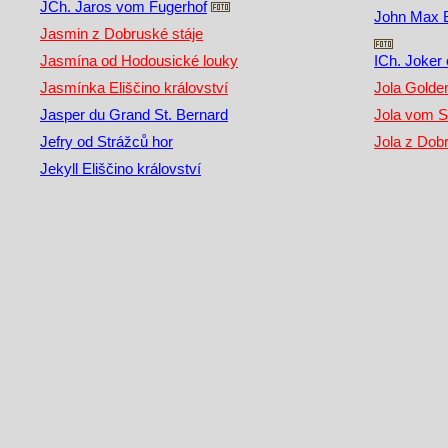
JCh. Jaros vom Fugerhof
John Max Be
Jasmin z Dobruské stáje
Jasmína od Hodousické louky
ICh. Joker
Jasmínka Eliščino království
Jola Gold
Jasper du Grand St. Bernard
Jola vom St
Jefry od Strážců hor
Jola z Dob
Jekyll Eliščino království