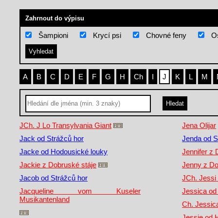
Zahrnout do výpisu
Šampioni
Krycí psi
Chovné feny
Os
A
B
C
D
E
F
G
H
Ch
I
J
K
L
M
JCh. J Lo Transylvania Giant
Jena Olijar
Jack od Strážců hor
Jenda od S
Jacke od Hodousické louky
Jennifer z 
Jackie z Dobruské stáje
Jenny z Do
Jacob od Strážců hor
JCh. Jessi
Jacqueline vom Kuseler
Jessica od
Musikantenland
Ch. Jessic
Jessie od 