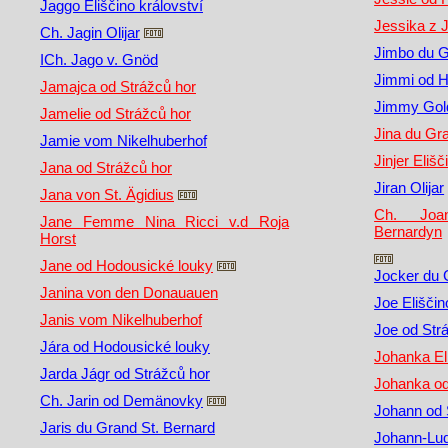
Jaggo Eliščino království
Jessika z 
Ch. Jagin Olijar
Jimbo du G
ICh. Jago v. Gnöd
Jimmi od H
Jamajca od Strážců hor
Jimmy Gol
Jamelie od Strážců hor
Jina du Gr
Jamie vom Nikelhuberhof
Jinjer Elišč
Jana od Strážců hor
Jiran Olijar
Jana von St. Ägidius
Ch. Joan
Jane Femme Nina Ricci v.d Roja
Bernardyn
Horst
Jane od Hodousické louky
Jocker du 
Janina von den Donauauen
Joe Eliščin
Janis vom Nikelhuberhof
Joe od Str
Jára od Hodousické louky
Johanka Eli
Jarda Jágr od Strážců hor
Johanka od
Ch. Jarin od Demänovky
Johann od 
Jaris du Grand St. Bernard
Johann-Lud