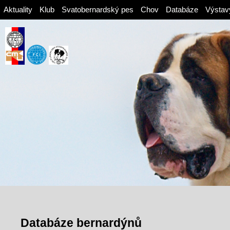
Aktuality
Klub
Svatobernardský pes
Chov
Databáze
Výstav
Databáze bernardýnů