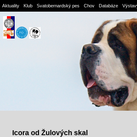
Aktuality
Klub
Svatobernardský pes
Chov
Databáze
Výstav
Icora od Žulových skal