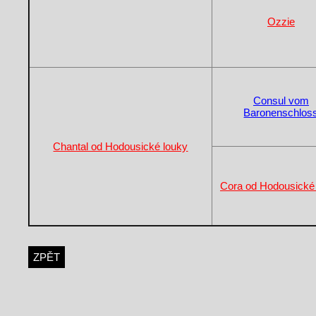
Ozzie
Consul vom
Baronenschlos
Chantal od Hodousické louky
Cora od Hodousické
ZPĚT