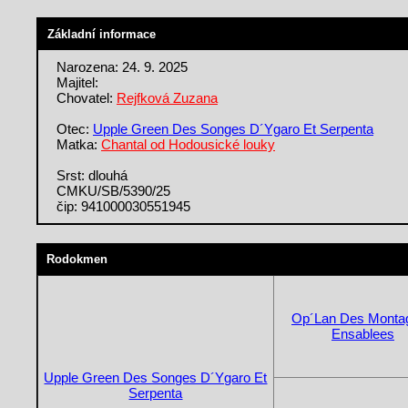
Základní informace
Narozena: 24. 9. 2025
Majitel:
Chovatel:
Rejfková Zuzana
Otec:
Upple Green Des Songes D´Ygaro Et Serpenta
Matka:
Chantal od Hodousické louky
Srst: dlouhá
CMKU/SB/5390/25
čip: 941000030551945
Rodokmen
Op´Lan Des Monta
Ensablees
Upple Green Des Songes D´Ygaro Et
Serpenta