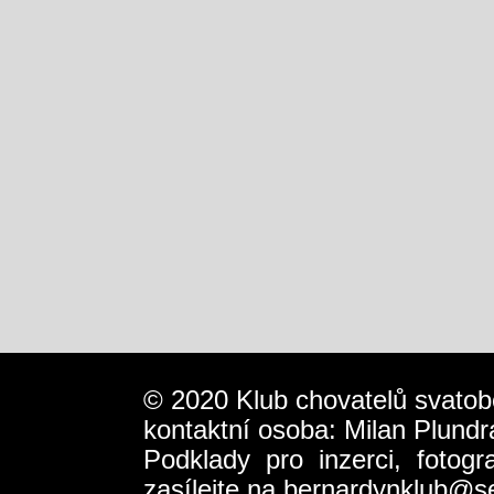
© 2020 Klub chovatelů svatob
kontaktní osoba: Milan Plundr
Podklady pro inzerci, fotog
zasílejte na
bernardynklub@s