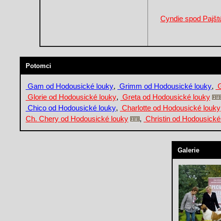
Cyndie spod Pajšt
Potomci
Gam od Hodousické louky
,
Grimm od Hodousické louky
,
G
Glorie od Hodousické louky
,
Greta od Hodousické louky
Chico od Hodousické louky
,
Charlotte od Hodousické louky
Ch. Chery od Hodousické louky
,
Christin od Hodousické
Galerie