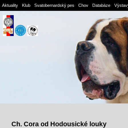
Aktuality
Klub
Svatobernardský pes
Chov
Databáze
Výstav
Ch. Cora od Hodousické louky