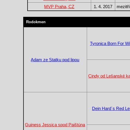
MVP Praha, CZ
1. 4. 2017
mezitř
Rodokmen
Tyronica Born For W
Adam ze Statku pod lipou
Cindy od Lešanské ka
Dein Hard´s Red Le
Guiness Jessica spod Pajštúna