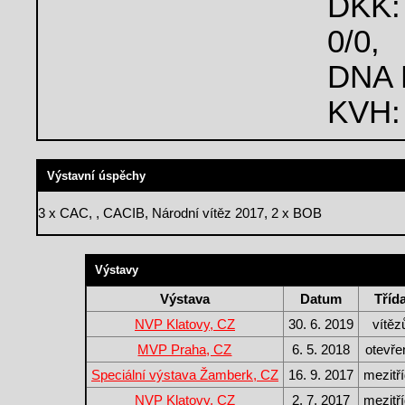
DKK:
0/0,
DNA P
KVH:
Výstavní úspěchy
3 x CAC, , CACIB, Národní vítěz 2017, 2 x BOB
Výstavy
Výstava
Datum
Tříd
NVP Klatovy, CZ
30. 6. 2019
vítěz
MVP Praha, CZ
6. 5. 2018
otevře
Speciální výstava Žamberk, CZ
16. 9. 2017
mezitř
NVP Klatovy, CZ
2. 7. 2017
mezitř