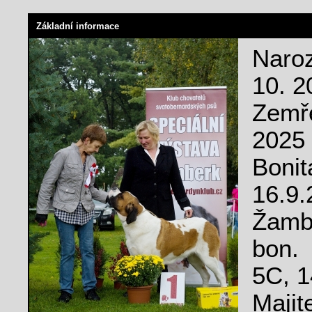
Základní informace
Naro
10. 2
Zemř
2025
Bonit
16.9.
Žamb
bon.
5C, 
Majit