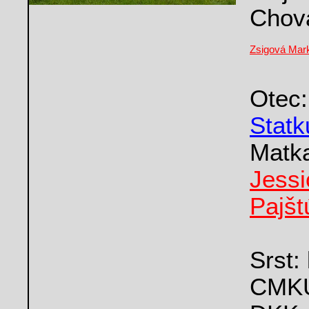
Chova
Zsigová Mar
Ote
Statk
Mat
Jes
Pajšt
Srst:
CMKU