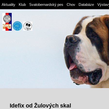
Aktuality
Klub
Svatobernardský pes
Chov
Databáze
Výstav
Idefix od Žulových skal