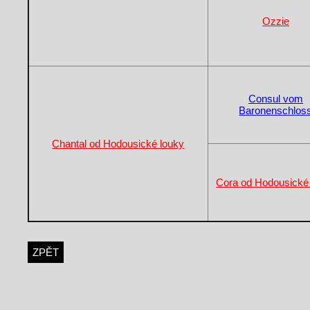
Ozzie
Consul vom
Baronenschlos
Chantal od Hodousické louky
Cora od Hodousické
ZPĚT