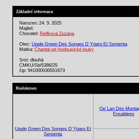
Základní informace
Narozen: 24. 9. 2025
Majitel:
Chovatel:
Rejfková Zuzana
Otec:
Upple Green Des Songes D´Ygaro Et Serpenta
Matka:
Chantal od Hodousické louky
Srst: dlouhá
CMKU/Sb/5386/25
čip: 941000030551673
Rodokmen
Op´Lan Des Monta
Ensablees
Upple Green Des Songes D´Ygaro Et
Serpenta