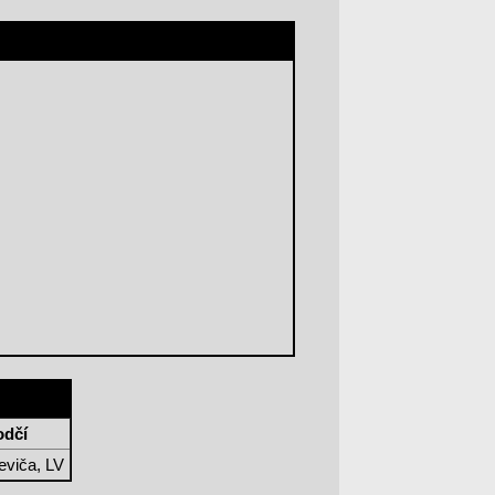
odčí
eviča, LV