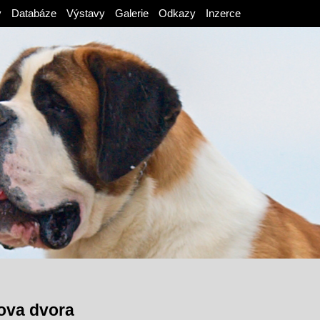
v
Databáze
Výstavy
Galerie
Odkazy
Inzerce
ova dvora