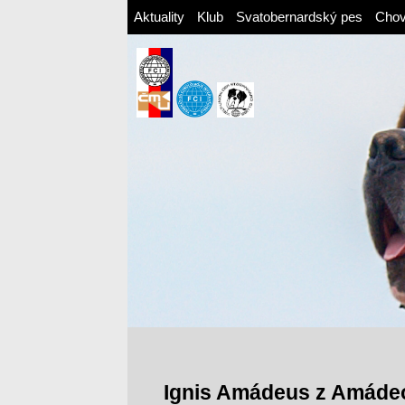
Aktuality
Klub
Svatobernardský pes
Cho
Ignis Amádeus z Amáde