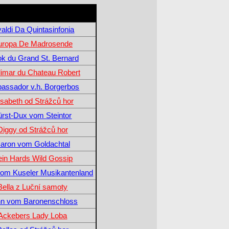
valdi Da Quintasinfonia
uropa De Madrosende
ok du Grand St. Bernard
imar du Chateau Robert
assador v.h. Borgerbos
isabeth od Strážců hor
ürst-Dux vom Steintor
Diggy od Strážců hor
aron vom Goldachtal
in Hards Wild Gossip
vom Kuseler Musikantenland
Bella z Luční samoty
n vom Baronenschloss
Ackebers Lady Loba