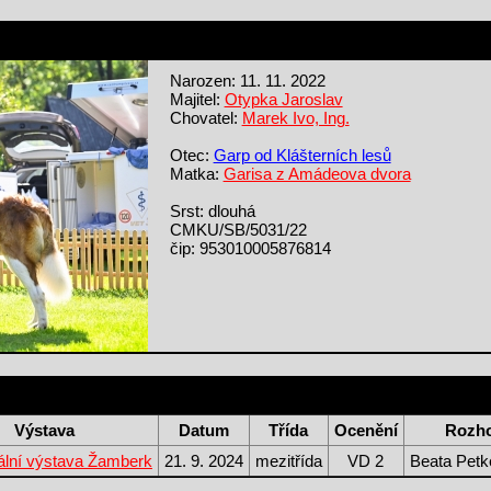
Narozen: 11. 11. 2022
Majitel:
Otypka Jaroslav
Chovatel:
Marek Ivo, Ing.
Otec:
Garp od Klášterních lesů
Matka:
Garisa z Amádeova dvora
Srst: dlouhá
CMKU/SB/5031/22
čip: 953010005876814
Výstava
Datum
Třída
Ocenění
Rozh
ální výstava Žamberk
21. 9. 2024
mezitřída
VD 2
Beata Petk