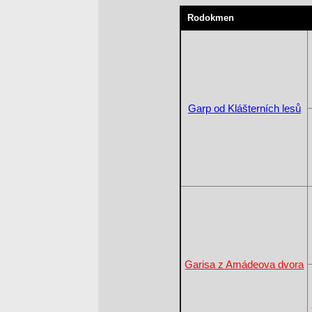
Rodokmen
Garp od Klášterních lesů
Garisa z Amádeova dvora