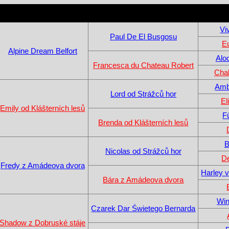
Vi
Paul De El Busgosu
E
Alpine Dream Belfort
Alo
Francesca du Chateau Robert
Chal
Amb
Lord od Strážců hor
El
Emily od Klášterních lesů
F
Brenda od Klášterních lesů
B
Nicolas od Strážců hor
De
Fredy z Amádeova dvora
Harley 
Bára z Amádeova dvora
Win
Czarek Dar Świetego Bernarda
Shadow z Dobruské stáje