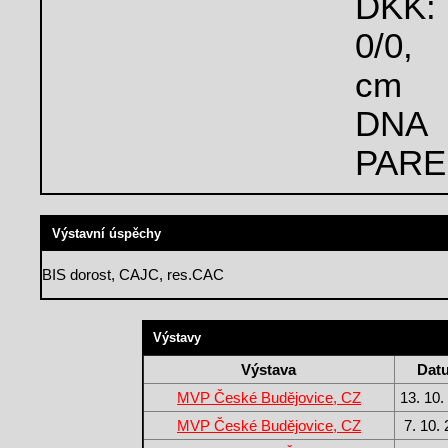
DKK:
0/0,
cm
DNA 
PARE
Výstavní úspěchy
BIS dorost, CAJC, res.CAC
Výstavy
Výstava
Dat
MVP České Budějovice, CZ
13. 10.
MVP České Budějovice, CZ
7. 10.