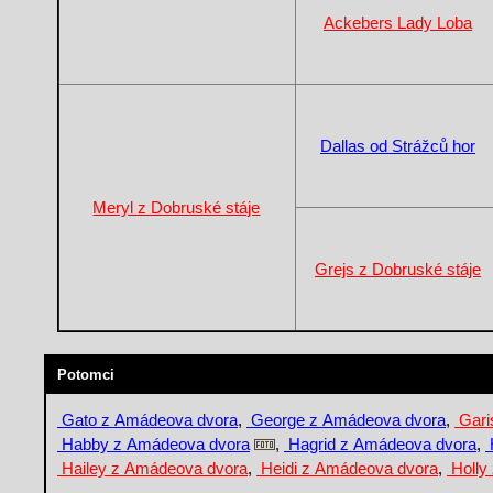
Ackebers Lady Loba
Dallas od Strážců hor
Meryl z Dobruské stáje
Grejs z Dobruské stáje
Potomci
Gato z Amádeova dvora
,
George z Amádeova dvora
,
Gari
Habby z Amádeova dvora
,
Hagrid z Amádeova dvora
,
Hailey z Amádeova dvora
,
Heidi z Amádeova dvora
,
Holly