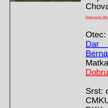
Chova
Dobruská Jitk
Ote
Dar 
Berna
Matk
Dobru
Srst: 
CMKU