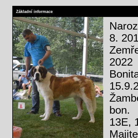
Základní informace
Naro
8. 20
Zemře
2022
Bonit
15.9.
Žamb
bon.
13E, 
Majite