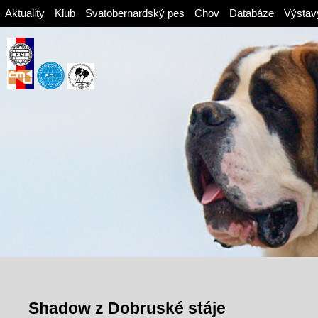
Aktuality
Klub
Svatobernardský pes
Chov
Databáze
Výstav
Shadow z Dobruské stáje