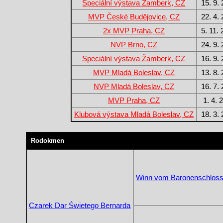
Speciální výstava Žamberk, CZ
15. 9.
MVP České Budějovice, CZ
22. 4.
2x MVP Praha, CZ
5. 11.
NVP Brno, CZ
24. 9.
Speciální výstava Žamberk, CZ
16. 9.
MVP Mladá Boleslav, CZ
13. 8.
NVP Mladá Boleslav, CZ
16. 7.
MVP Praha, CZ
1. 4. 
Klubová výstava Mladá Boleslav, CZ
18. 3.
Rodokmen
Winn vom Baronenschlos
Czarek Dar Świetego Bernarda