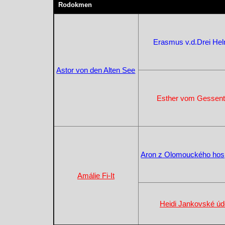
Rodokmen
Erasmus v.d.Drei He
Astor von den Alten See
Esther vom Gessent
Aron z Olomouckého hos
Amálie Fi-It
Heidi Jankovské úd