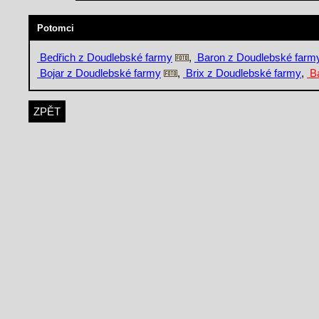
Potomci
Bedřich z Doudlebské farmy
,
Baron z Doudlebské farm
Bojar z Doudlebské farmy
,
Brix z Doudlebské farmy
,
Bá
ZPĚT