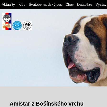
Aktuality
Klub
Svatobernardský pes
Chov
Databáze
Výstav
Amistar z Bošínského vrchu