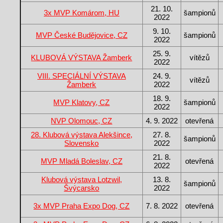
21. 10.
3x MVP Komárom, HU
šampionů
2022
9. 10.
MVP České Budějovice, CZ
šampionů
2022
25. 9.
KLUBOVÁ VÝSTAVA Žamberk
vítězů
2022
VIII. SPECIÁLNÍ VÝSTAVA
24. 9.
vítězů
Žamberk
2022
18. 9.
MVP Klatovy, CZ
šampionů
2022
NVP Olomouc, CZ
4. 9. 2022
otevřená
28. Klubová výstava Alekšince,
27. 8.
šampionů
Slovensko
2022
21. 8.
MVP Mladá Boleslav, CZ
otevřená
2022
Klubová výstava Lotzwil,
13. 8.
šampionů
Švýcarsko
2022
3x MVP Praha Expo Dog, CZ
7. 8. 2022
otevřená