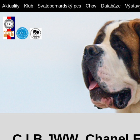
Aktuality
Klub
Svatobernardský pes
Chov
Databáze
Výstav
C.I.B JWW. Chanel El