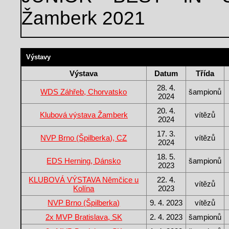
Žamberk 2021
Výstavy
Výstava
Datum
Třída
28. 4.
WDS Záhřeb, Chorvatsko
šampionů
2024
20. 4.
Klubová výstava Žamberk
vítězů
2024
17. 3.
NVP Brno (Špilberka), CZ
vítězů
2024
18. 5.
EDS Herning, Dánsko
šampionů
2023
KLUBOVÁ VÝSTAVA Němčice u
22. 4.
vítězů
Kolína
2023
NVP Brno (Špilberka)
9. 4. 2023
vítězů
2x MVP Bratislava, SK
2. 4. 2023
šampionů