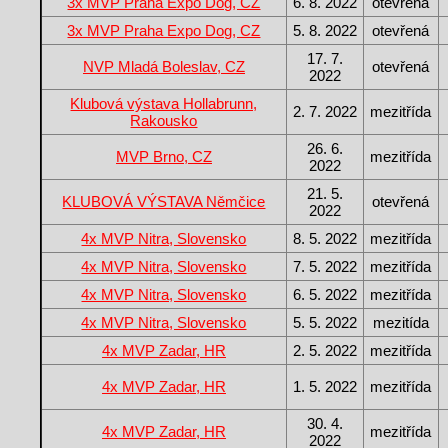
3x MVP Praha Expo Dog, CZ
6. 8. 2022
otevřená
3x MVP Praha Expo Dog, CZ
5. 8. 2022
otevřená
17. 7.
NVP Mladá Boleslav, CZ
otevřená
2022
Klubová výstava Hollabrunn,
2. 7. 2022
mezitřída
Rakousko
26. 6.
MVP Brno, CZ
mezitřída
2022
21. 5.
KLUBOVÁ VÝSTAVA Němčice
otevřená
2022
4x MVP Nitra, Slovensko
8. 5. 2022
mezitřída
4x MVP Nitra, Slovensko
7. 5. 2022
mezitřída
4x MVP Nitra, Slovensko
6. 5. 2022
mezitřída
4x MVP Nitra, Slovensko
5. 5. 2022
mezitída
4x MVP Zadar, HR
2. 5. 2022
mezitřída
4x MVP Zadar, HR
1. 5. 2022
mezitřída
30. 4.
4x MVP Zadar, HR
mezitřída
2022