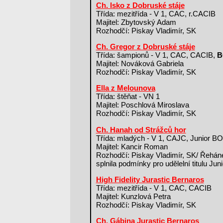
Ch. Isko z Dobruské stáje
Třída: mezitřída - V 1, CAC, r.CACIB
Majitel: Zbytovský Adam
Rozhodčí: Piskay Vladimír, SK
Ch. Gregor z Dobruské stáje
Třída: šampionů - V 1, CAC, CACIB,
B
Majitel: Nováková Gabriela
Rozhodčí: Piskay Vladimír, SK
Ella z Melounova
Třída: štěňat - VN 1
Majitel: Poschlová Miroslava
Rozhodčí: Piskay Vladimír, SK
Ch. Hanah od Strážců hor
Třída: mladých - V 1, CAJC, Junior B
Majitel: Kancir Roman
Rozhodčí: Piskay Vladimír, SK/ Řehán
splnila podmínky pro udělelní titulu Ju
High Fidelity Jurastic Bernaros
Třída: mezitřída - V 1, CAC, CACIB
Majitel: Kunzlová Petra
Rozhodčí: Piskay Vladimír, SK
Ch. Gábina Jurastic Bernaros