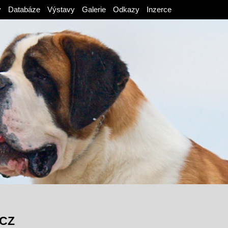
v
Databáze
Výstavy
Galerie
Odkazy
Inzerce
 CZ