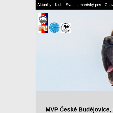
Aktuality
Klub
Svatobernardský pes
Cho
MVP České Budějovice,