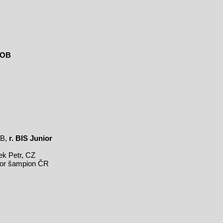
OB
OB,
r. BIS Junior
ek Petr, CZ
nior šampion ČR