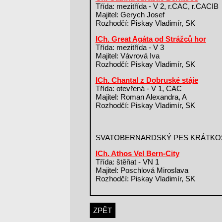
Třída: mezitřída - V 2, r.CAC, r.CACIB
Majitel: Gerych Josef
Rozhodčí: Piskay Vladimír, SK
ICh. Great Agáta od Strážců hor
Třída: mezitřída - V 3
Majitel: Vávrová Iva
Rozhodčí: Piskay Vladimír, SK
ICh. Chantal z Dobruské stáje
Třída: otevřená - V 1, CAC
Majitel: Roman Alexandra, A
Rozhodčí: Piskay Vladimír, SK
SVATOBERNARDSKÝ PES KRÁTKO
ICh. Athos Vel Bern-City
Třída: štěňat - VN 1
Majitel: Poschlová Miroslava
Rozhodčí: Piskay Vladimír, SK
ZPĚT