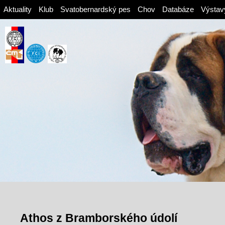
Aktuality
Klub
Svatobernardský pes
Chov
Databáze
Výstav
Athos z Bramborského údolí