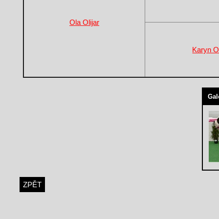
Ola Olijar
Karyn Ol
Gal
ZPĚT