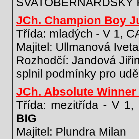
SVATOBERNARDSKÝ 
JCh. Champion Boy Ju
Třída: mladých - V 1, 
Majitel: Ullmanová Iveta
Rozhodčí: Jandová Jiři
splnil podmínky pro ud
JCh. Absolute Winner 
Třída: mezitřída - V
BIG
Majitel: Plundra Milan