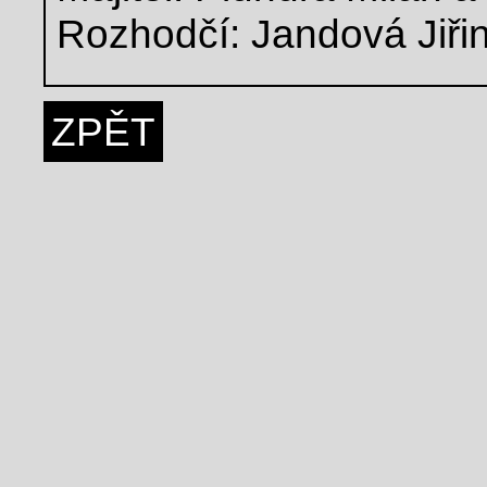
Rozhodčí: Jandová Jiři
ZPĚT