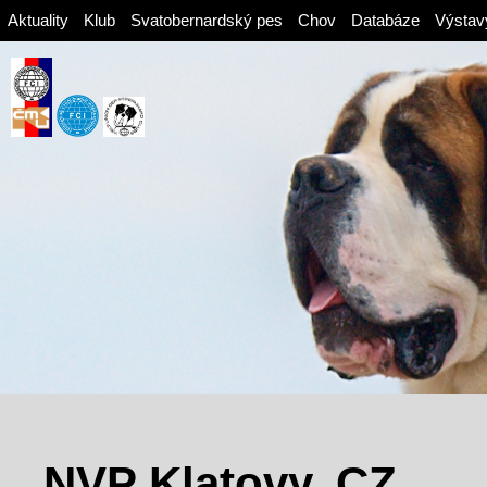
Aktuality
Klub
Svatobernardský pes
Chov
Databáze
Výstav
NVP Klatovy, CZ