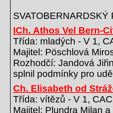
SVATOBERNARDSKÝ 
ICh. Athos Vel Bern-Ci
Třída: mladých - V 1, 
Majitel: Pöschlová Miro
Rozhodčí: Jandová Jiři
splnil podmínky pro udě
Ch. Elisabeth od Strá
Třída: vítězů - V 1, CAC
Majitel: Plundra Milan 