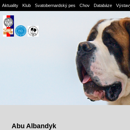
Aktuality
Klub
Svatobernardský pes
Chov
Databáze
Výstav
Abu Albandyk