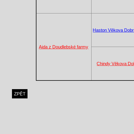
Haston Věkova Dob
Aida z Doudlebské farmy
Chindy Věkova Do
ZPĚT