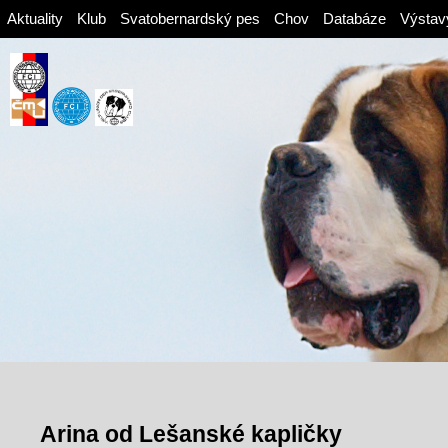
Aktuality
Klub
Svatobernardský pes
Chov
Databáze
Výstav
Arina od Lešanské kapličky