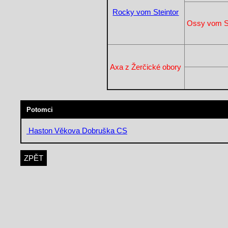
Rocky vom Steintor
Ossy vom St
Axa z Žerčické obory
Potomci
Haston Věkova Dobruška CS
ZPĚT