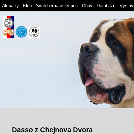
Aktuality
Klub
Svatobernardský pes
Chov
Databáze
Výstav
Dasso z Chejnova Dvora