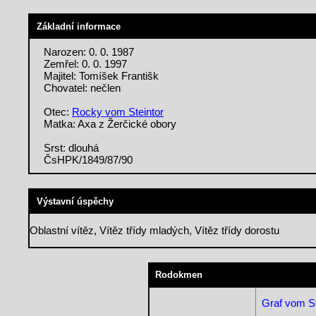
Základní informace
Narozen: 0. 0. 1987
Zemřel: 0. 0. 1997
Majitel: Tomíšek Františk
Chovatel: nečlen
Otec:
Rocky vom Steintor
Matka: Axa z Žerčické obory
Srst: dlouhá
ČsHPK/1849/87/90
Výstavní úspěchy
Oblastní vítěz, Vítěz třídy mladých, Vítěz třídy dorostu
Rodokmen
Graf vom St