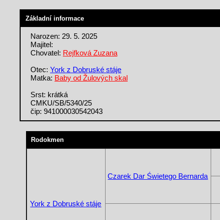
Základní informace
Narozen: 29. 5. 2025
Majitel:
Chovatel:
Rejfková Zuzana
Otec:
York z Dobruské stáje
Matka:
Baby od Žulových skal
Srst: krátká
CMKU/SB/5340/25
čip: 941000030542043
Rodokmen
Czarek Dar Świetego Bernarda
York z Dobruské stáje