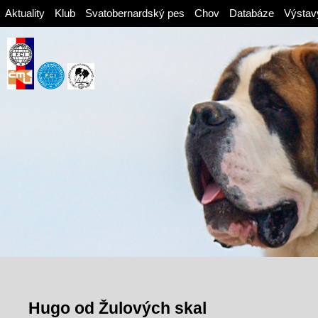
Aktuality
Klub
Svatobernardský pes
Chov
Databáze
Výstav
Hugo od Žulových skal