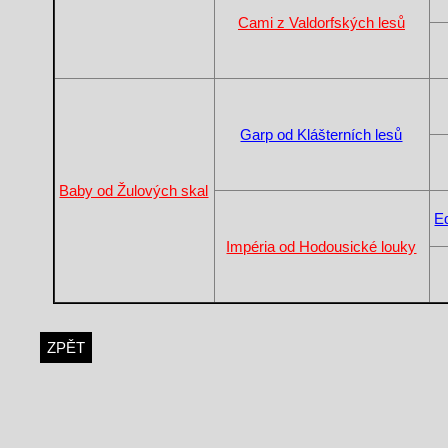
Cami z Valdorfských lesů
Garp od Klášterních lesů
Baby od Žulových skal
E
Impéria od Hodousické louky
ZPĚT