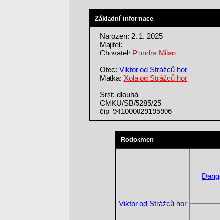
Základní informace
Narozen: 2. 1. 2025
Majitel:
Chovatel:
Plundra Milan
Otec:
Viktor od Strážců hor
Matka:
Xola od Strážců hor
Srst: dlouhá
CMKU/SB/5285/25
čip: 941000029195906
Rodokmen
Dange
Viktor od Strážců hor