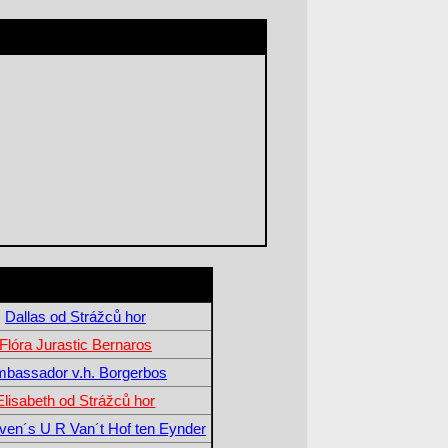
Dallas od Strážců hor
Flóra Jurastic Bernaros
bassador v.h. Borgerbos
Elisabeth od Strážců hor
en´s U R Van´t Hof ten Eynder