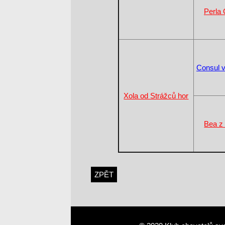
Perla 
Consul 
Xola od Strážců hor
Bea z 
ZPĚT