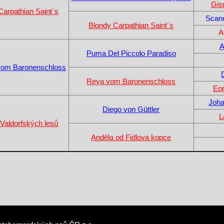
Gis
Carpathian Saint´s
Scan
Blondy Carpathian Saint´s
A
A
Puma Del Piccolo Paradiso
vom Baronenschloss
Reya vom Baronenschloss
Eon
Joha
Diego von Güttler
L
Valdorfských lesů
Anděla od Fidlova kopce