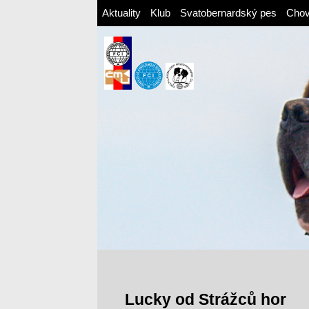
Aktuality
Klub
Svatobernardský pes
Cho
Lucky od Strážců hor