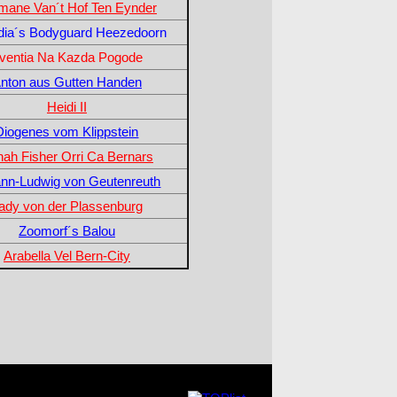
mane Van´t Hof Ten Eynder
dia´s Bodyguard Heezedoorn
ventia Na Kazda Pogode
nton aus Gutten Handen
Heidi II
Diogenes vom Klippstein
ah Fisher Orri Ca Bernars
nn-Ludwig von Geutenreuth
ady von der Plassenburg
Zoomorf´s Balou
Arabella Vel Bern-City