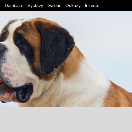
v
Databáze
Výstavy
Galerie
Odkazy
Inzerce