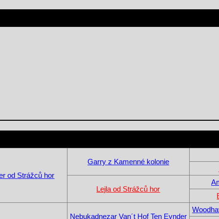
Garry z Kamenné kolonie
r od Strážců hor
Am
Lejla od Strážců hor
Woodhav
Nebukadnezar Van´t Hof Ten Eynder