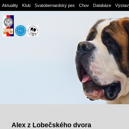
Aktuality
Klub
Svatobernardský pes
Chov
Databáze
Výstav
Alex z Lobečského dvora