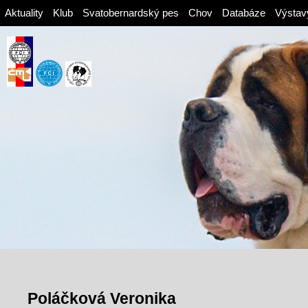
Aktuality
Klub
Svatobernardský pes
Chov
Databáze
Výstav
Poláčková Veronika