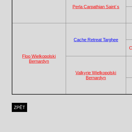
Perla Carpathian Saint´s
Cache Retreat Targhee
C
Floo Wielkopolski
Bernardyn
Valkyrie Wielkopolski
Bernardyn
ZPĚT