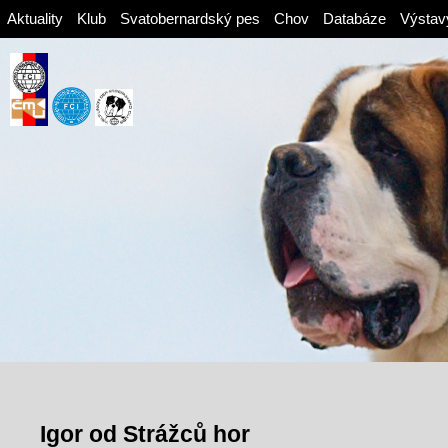
Aktuality
Klub
Svatobernardský pes
Chov
Databáze
Výstav
Igor od Strážců hor