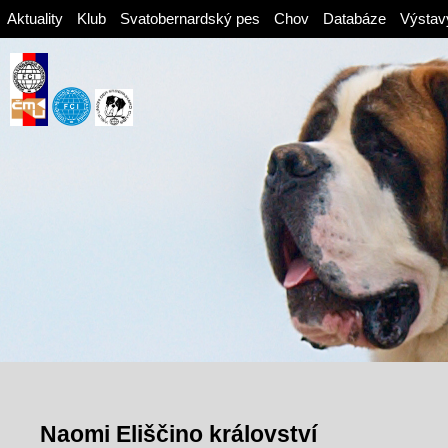
Aktuality
Klub
Svatobernardský pes
Chov
Databáze
Výstav
Naomi Eliščino království