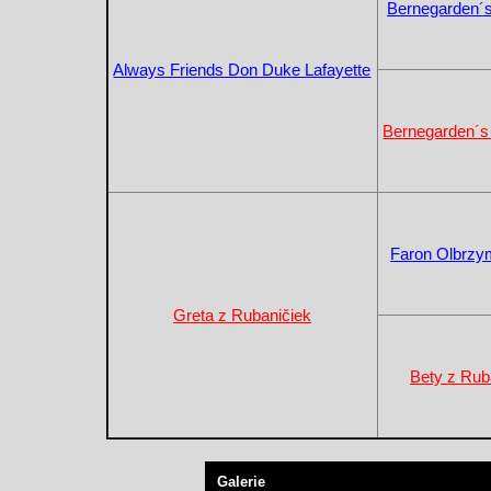
Bernegarden´s
Always Friends Don Duke Lafayette
Bernegarden´
Faron Olbrzym
Greta z Rubaničiek
Bety z Rub
Galerie