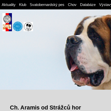
Aktuality
Klub
Svatobernardský pes
Chov
Databáze
Výstav
Ch. Aramis od Strážců hor