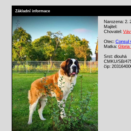
Základní informace
Narozena: 2. 
Majitel:
Chovatel:
Váv
Otec:
Consul 
Matka:
Gloria
Srst: dlouhá
CMKU/SB/475
čip: 2031640