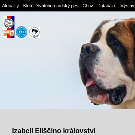
Aktuality
Klub
Svatobernardský pes
Chov
Databáze
Výstav
Izabell Eliščino království