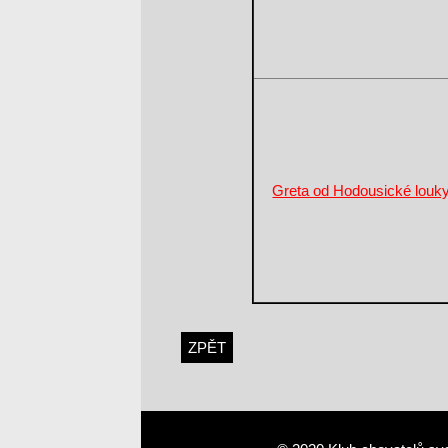
Greta od Hodousické louk
ZPĚT