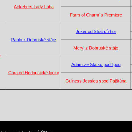
Ackebers Lady Loba
Farm of Charm´s Premiere
Joker od Strážců hor
Paulo z Dobruské stáje
Meryl z Dobruské stáje
y
Adam ze Statku pod lipou
Cora od Hodousické louky
Guiness Jessica spod Pajštúna