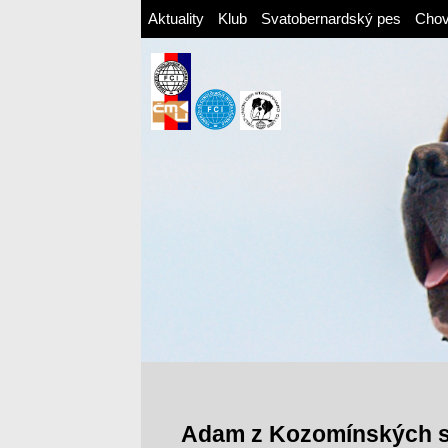
Aktuality
Klub
Svatobernardský pes
Cho
Adam z Kozomínských 