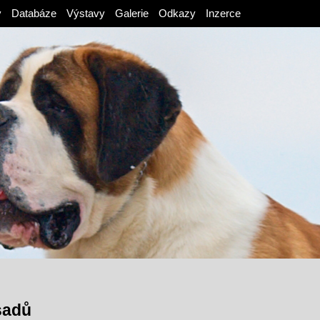
v
Databáze
Výstavy
Galerie
Odkazy
Inzerce
sadů