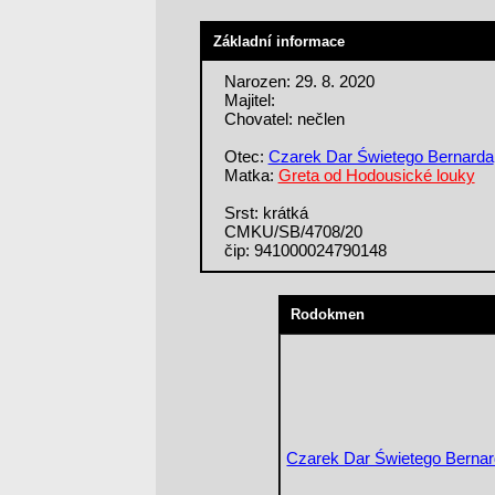
Základní informace
Narozen: 29. 8. 2020
Majitel:
Chovatel: nečlen
Otec:
Czarek Dar Świetego Bernarda
Matka:
Greta od Hodousické louky
Srst: krátká
CMKU/SB/4708/20
čip: 941000024790148
Rodokmen
Czarek Dar Świetego Berna