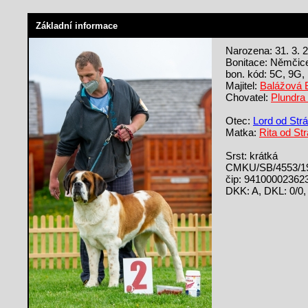
Základní informace
Narozena: 31. 3. 
Bonitace: Němčice
bon. kód: 5C, 9G,
Majitel:
Balážová 
Chovatel:
Plundra
Otec:
Lord od Str
Matka:
Rita od St
Srst: krátká
CMKU/SB/4553/1
čip: 94100002362
DKK: A, DKL: 0/0,