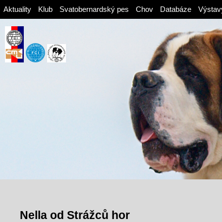
Aktuality
Klub
Svatobernardský pes
Chov
Databáze
Výstav
Nella od Strážců hor