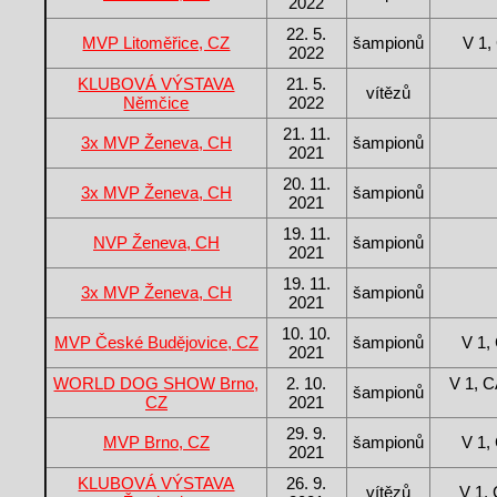
2022
22. 5.
MVP Litoměřice, CZ
šampionů
V 1
2022
KLUBOVÁ VÝSTAVA
21. 5.
vítězů
Němčice
2022
21. 11.
3x MVP Ženeva, CH
šampionů
2021
20. 11.
3x MVP Ženeva, CH
šampionů
2021
19. 11.
NVP Ženeva, CH
šampionů
2021
19. 11.
3x MVP Ženeva, CH
šampionů
2021
10. 10.
MVP České Budějovice, CZ
šampionů
V 1
2021
WORLD DOG SHOW Brno,
2. 10.
V 1, 
šampionů
CZ
2021
29. 9.
MVP Brno, CZ
šampionů
V 1
2021
KLUBOVÁ VÝSTAVA
26. 9.
vítězů
V 1,