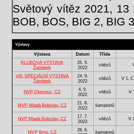
Světový vítěz 2021, 13
BOB, BOS, BIG 2, BIG 3
Výstavy
Výstava
Datum
Třída
KLUBOVÁ VÝSTAVA
25. 9.
vítězů
Žamberk
2022
VIII. SPECIÁLNÍ VÝSTAVA
24. 9.
vítězů
V 1, 
Žamberk
2022
4. 9.
NVP Olomouc, CZ
vítězů
V 
2022
21. 8.
MVP Mladá Boleslav, CZ
šampionů
2022
17. 7.
NVP Mladá Boleslav, CZ
vítězů
V 
2022
26. 6.
MVP Brno, CZ
šampionů