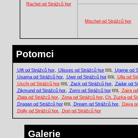
Rachel od Strážců hor
Mischel od Strážců hor
Potomci
Ulfi od Strážců hor
,
Ulisses od Strážců hor
,
Ugene od S
Usama od Strážců hor
,
Uwe od Strážců hor
,
Ulla od St
Uschi od Strážců hor
,
Zack od Strážců hor
,
Zadar od S
Zikmund od Strážců hor
,
Zorro od Strážců hor
,
Zaira od
Zlata od Strážců hor
,
Zona od Strážců hor
,
Ch. Zuzka od St
Dragan od Strážců hor
,
Dream od Strážců hor
,
Daya od
Dolly od Strážců hor
,
Dori od Strážců hor
Galerie