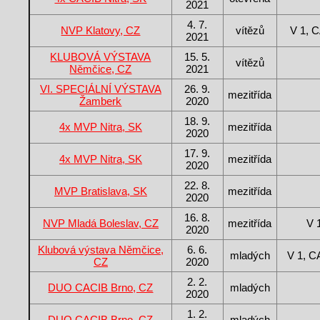
2021
4. 7.
NVP Klatovy, CZ
vítězů
V 1, 
2021
KLUBOVÁ VÝSTAVA
15. 5.
vítězů
Němčice, CZ
2021
VI. SPECIÁLNÍ VÝSTAVA
26. 9.
mezitřída
Žamberk
2020
18. 9.
4x MVP Nitra, SK
mezitřída
2020
17. 9.
4x MVP Nitra, SK
mezitřída
2020
22. 8.
MVP Bratislava, SK
mezitřída
2020
16. 8.
NVP Mladá Boleslav, CZ
mezitřída
V 
2020
Klubová výstava Němčice,
6. 6.
mladých
V 1, 
CZ
2020
2. 2.
DUO CACIB Brno, CZ
mladých
2020
1. 2.
DUO CACIB Brno, CZ
mladých