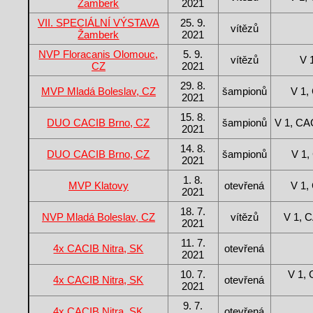
Žamberk
2021
VII. SPECIÁLNÍ VÝSTAVA
25. 9.
vítězů
Žamberk
2021
NVP Floracanis Olomouc,
5. 9.
vítězů
V 
CZ
2021
29. 8.
MVP Mladá Boleslav, CZ
šampionů
V 1
2021
15. 8.
DUO CACIB Brno, CZ
šampionů
V 1, C
2021
14. 8.
DUO CACIB Brno, CZ
šampionů
V 1
2021
1. 8.
MVP Klatovy
otevřená
V 1
2021
18. 7.
NVP Mladá Boleslav, CZ
vítězů
V 1, 
2021
11. 7.
4x CACIB Nitra, SK
otevřená
2021
10. 7.
V 1, 
4x CACIB Nitra, SK
otevřená
2021
9. 7.
4x CACIB Nitra, SK
otevřená