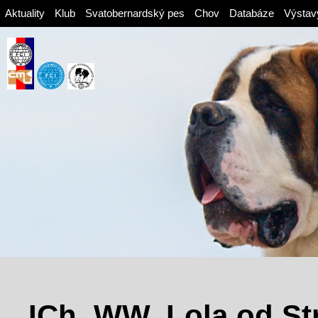
Aktuality
Klub
Svatobernardský pes
Chov
Databáze
Výstav
ICh. WW. Lola od St