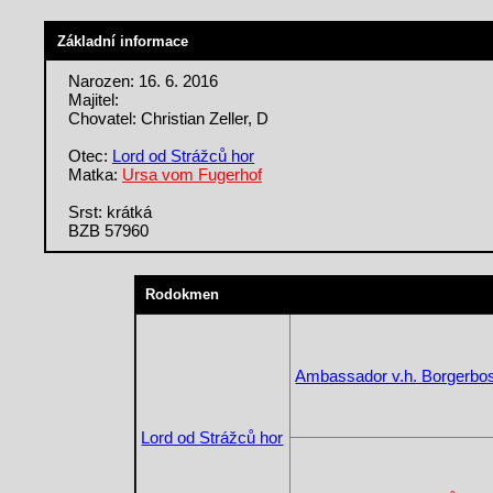
Základní informace
Narozen: 16. 6. 2016
Majitel:
Chovatel: Christian Zeller, D
Otec:
Lord od Strážců hor
Matka:
Ursa vom Fugerhof
Srst: krátká
BZB 57960
Rodokmen
Ambassador v.h. Borgerbo
Lord od Strážců hor