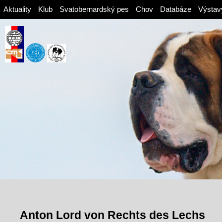
Aktuality
Klub
Svatobernardský pes
Chov
Databáze
Výstav
Anton Lord von Rechts des Lechs