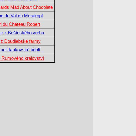
Hards Mad About Chocolate
o du Val du Morakopf
l du Chateau Robert
ar z Bošínského vrchu
 z Doudlebské farmy
uel Jankovské údolí
 z Rumového království