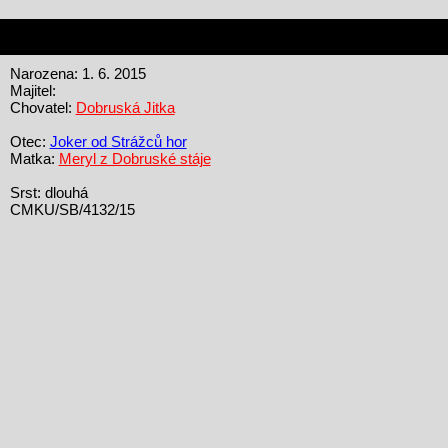
Narozena: 1. 6. 2015
Majitel:
Chovatel:
Dobruská Jitka
Otec:
Joker od Strážců hor
Matka:
Meryl z Dobruské stáje
Srst: dlouhá
CMKU/SB/4132/15