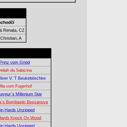
ozhodčí
á Renata, CZ
Christian, A
Prinz vom Gnöd
eliah da Salacina
liver V.´T Beukeböschke
lla vom Fugerhof
yeur´s Millenium Star
´s Bombastic Bossanova
in Hards Unzipped
Hards Knock On Wood
in Hards Unzipped