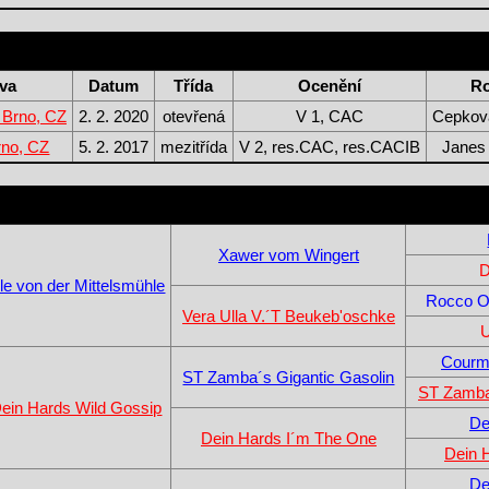
va
Datum
Třída
Ocenění
R
Brno, CZ
2. 2. 2020
otevřená
V 1, CAC
Cepkov
no, CZ
5. 2. 2017
mezitřída
V 2, res.CAC, res.CACIB
Janes 
Xawer vom Wingert
D
le von der Mittelsmühle
Rocco O
Vera Ulla V.´T Beukeb'oschke
U
Courma
ST Zamba´s Gigantic Gasolin
ST Zamba
ein Hards Wild Gossip
De
Dein Hards I´m The One
Dein 
De