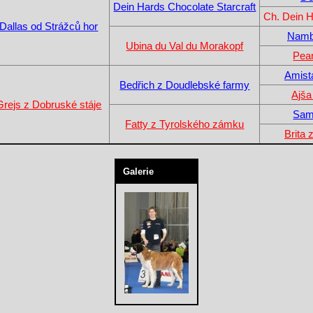
Dein Hards Chocolate Starcraft
Ch. Dein 
Dallas od Strážců hor
Namb
Ubina du Val du Morakopf
Pear
Amist
Bedřich z Doudlebské farmy
Ajša
Grejs z Dobruské stáje
Sam
Fatty z Tyrolského zámku
Brita
Galerie