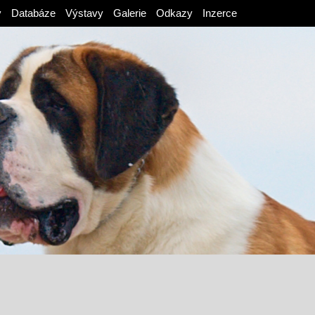
v
Databáze
Výstavy
Galerie
Odkazy
Inzerce