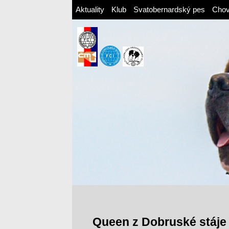
Aktuality
Klub
Svatobernardský pes
Cho
Queen z Dobruské stáje