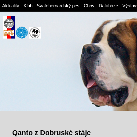
Aktuality
Klub
Svatobernardský pes
Chov
Databáze
Výstav
Qanto z Dobruské stáje