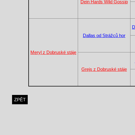
Dein Hards Wild Gossip
D
Dallas od Strážců hor
Meryl z Dobruské stáje
Grejs z Dobruské stáje
ZPĚT