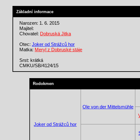
Základní informace
Narozen: 1. 6. 2015
Majitel:
Chovatel:
Dobruská Jitka
Otec:
Joker od Strážců hor
Matka:
Meryl z Dobruské stáje
Srst: krátká
CMKU/SB/4124/15
Rodokmen
Ole von der Mittelsmühle
Joker od Strážců hor