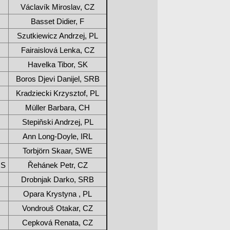
Václavík Miroslav, CZ
Basset Didier, F
Szutkiewicz Andrzej, PL
Fairaislová Lenka, CZ
Havelka Tibor, SK
Boros Djevi Danijel, SRB
Kradziecki Krzysztof, PL
Müller Barbara, CH
Stepiňski Andrzej, PL
Ann Long-Doyle, IRL
Torbjörn Skaar, SWE
OS
Řehánek Petr, CZ
Drobnjak Darko, SRB
Opara Krystyna , PL
Vondrouš Otakar, CZ
Cepková Renata, CZ