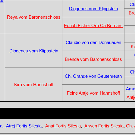
ss
Cl
Diogenes vom Klippstein
Br
Reya vom Baronenschloss
Eonah Fisher Orri Ca Bernars
Claudio von den Donauauen
K
Diogenes vom Klippstein
Brenda vom Baronenschloss
Ch
Ch. Grande von Geutenreuth
Kira vom Hannshoff
Ama
Feine Antje vom Hannshoff
Ant
ia
,
Atrej Fortis Silesia
,
Anat Fortis Silesia
,
Arwen Fortis Silesia
,
Ch. 