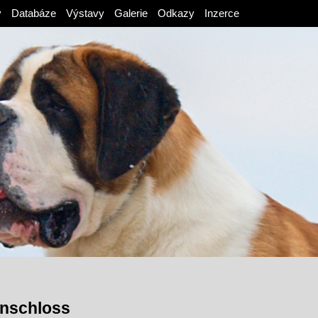
v
Databáze
Výstavy
Galerie
Odkazy
Inzerce
enschloss