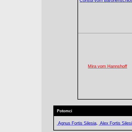
Consul vom Baronenschlo
Mira vom Hannshoff
Potomci
Agnus Fortis Silesia
,
Alex Fortis Siles