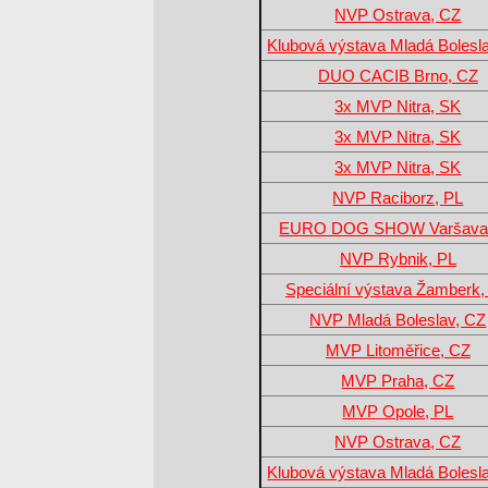
NVP Ostrava, CZ
Klubová výstava Mladá Bolesl
DUO CACIB Brno, CZ
3x MVP Nitra, SK
3x MVP Nitra, SK
3x MVP Nitra, SK
NVP Raciborz, PL
EURO DOG SHOW Varšava
NVP Rybnik, PL
Speciální výstava Žamberk,
NVP Mladá Boleslav, CZ
MVP Litoměřice, CZ
MVP Praha, CZ
MVP Opole, PL
NVP Ostrava, CZ
Klubová výstava Mladá Bolesl