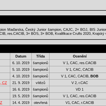
ion Maďarska, Český Junior šampion, CAJC, 2× BOJ, BIS Junior 
, res.CACIB, 3× BOS, 3× BOB, Kvalifikace Crufts 2020, Krajský v
Datum
Třída
Ocenění
6. 10. 2019
šampionů
V 1, CAC, res.CACIB
5. 10. 2019
šampionů
V 1, CAC, CACIB
4. 10. 2019
šampionů
V 1, CAC, CACIB,
BOB
k, CZ
21. 9. 2019
vítězů
V 2, r.CAC
16. 6. 2019
šampionů
VD 1
19. 5. 2019
šampionů
V 1, CAC, res.CACIB
CZ
14. 4. 2019
otevřená
V1, CAC, r.CACIB