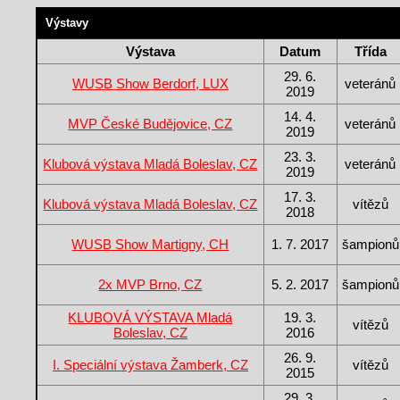
Výstavy
Výstava
Datum
Třída
29. 6.
WUSB Show Berdorf, LUX
veteránů
2019
14. 4.
MVP České Budějovice, CZ
veteránů
2019
23. 3.
Klubová výstava Mladá Boleslav, CZ
veteránů
2019
17. 3.
Klubová výstava Mladá Boleslav, CZ
vítězů
2018
WUSB Show Martigny, CH
1. 7. 2017
šampionů
2x MVP Brno, CZ
5. 2. 2017
šampionů
KLUBOVÁ VÝSTAVA Mladá
19. 3.
vítězů
Boleslav, CZ
2016
26. 9.
I. Speciální výstava Žamberk, CZ
vítězů
2015
29. 3.