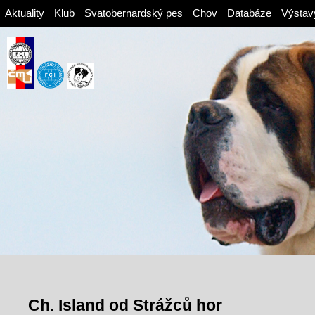
Aktuality
Klub
Svatobernardský pes
Chov
Databáze
Výstav
Ch. Island od Strážců hor