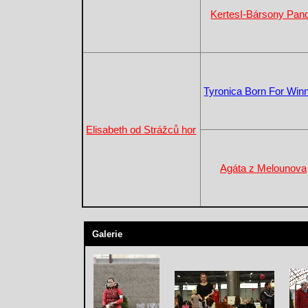
KertesI-Bársony Pan
Tyronica Born For Win
Elisabeth od Strážců hor
Agáta z Melounova
Galerie