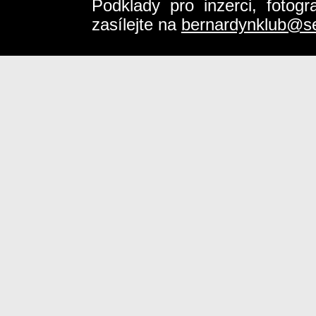
Podklady pro inzerci, fotog
zasílejte na
bernardynklub@s