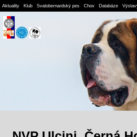
Aktuality
Klub
Svatobernardský pes
Chov
Databáze
Výstav
NVP Ulcinj, Černá H