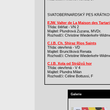
SVATOBERNARDSKÝ PES KRÁTKO
EJW. Valter de La Maison des Tartar
Třída: štěňat - VN 2
Majitel: Plundrová Zuzana, MVDr.
Rozhodčí: Christine Wiederkehr-Widm
C.I.B. Ch. Shiraz Rios Saints
Třída: otevřená - VD
Majitel: Brunclíková Renata
Rozhodčí: Christine Wiederkehr-Widm
C.I.B. Xola od Strážců hor
Třída: otevřená - V 4
Majitel: Plundra Milan
Rozhodčí: Céline Bottussi, F
Galerie