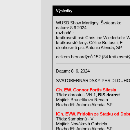
Výsledky
WUSB Show Martigny, Švýcarsko
datum: 8.6.2024
rozhodčí:
krátkosrstí psi: Christine Wiederkehr
krátkosrsté feny: Céline Bottussi, F
dlouhosrstí psi: Antonio Alenda, SP
celkem bernardýnů 152 (84 krátkosrstý
Datum: 8. 6. 2024
SVATOBERNARDSKÝ PES DLOUH
Ch. EW. Connor Fortis Silesia
Třída: dorostu - VN 1,
BIS dorost
Majitel: Brunclíková Renata
Rozhodčí: Antonio Alenda, SP
ICh. EVW. Fridolín ze Statku od Dob
Třída: šampionů - V
Majitel: Nováková Gabriela
Rozhodčí: Antonio Alenda, SP