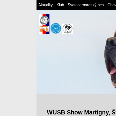
Aktuality
Klub
Svatobernardský pes
Cho
WUSB Show Martigny, Š