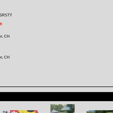
SRSTÝ
in
er, CH
er, CH