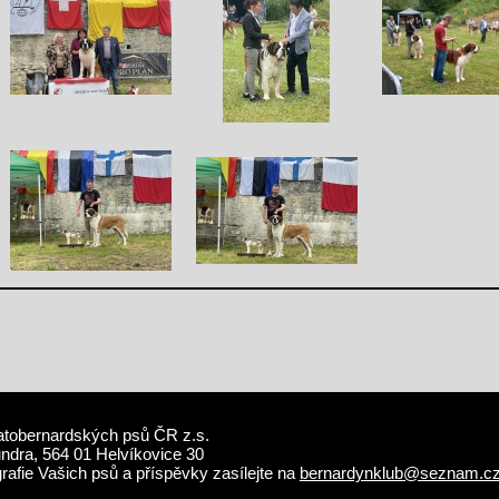
atobernardských psů ČR z.s.
undra, 564 01 Helvíkovice 30
grafie Vašich psů a příspěvky zasílejte na
bernardynklub@seznam.c