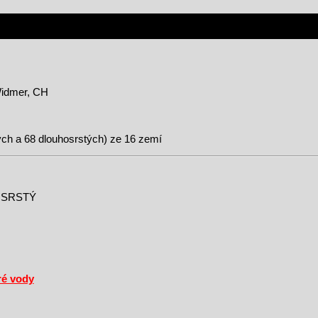
-Widmer, CH
ch a 68 dlouhosrstých) ze 16 zemí
OSRSTÝ
ré vody