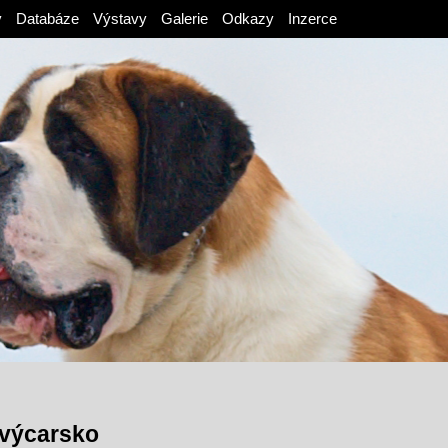
v
Databáze
Výstavy
Galerie
Odkazy
Inzerce
výcarsko