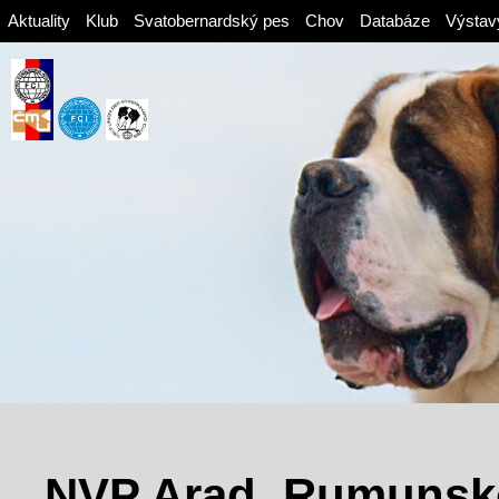
Aktuality
Klub
Svatobernardský pes
Chov
Databáze
Výstav
NVP Arad, Rumunsk