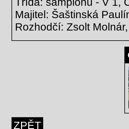
Třída: šampionů - V 1,
Majitel: Šaštinská Paul
Rozhodčí: Zsolt Molnár
ZPĚT