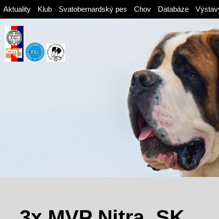
Aktuality
Klub
Svatobernardský pes
Chov
Databáze
Výstav
3x MVP Nitra, SK