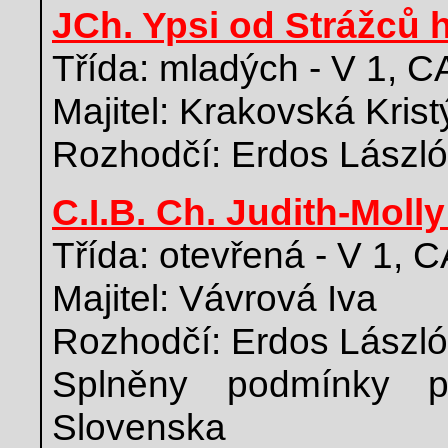
JCh. Ypsi od Strážců 
Třída: mladých - V 1, 
Majitel: Krakovská Kris
Rozhodčí: Erdos Lászl
C.I.B. Ch. Judith-Molly
Třída: otevřená - V 1,
Majitel: Vávrová Iva
Rozhodčí: Erdos Lászl
Splněny podmínky pr
Slovenska