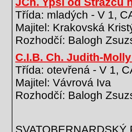
JCh. Ypsi od Strážců 
Třída: mladých - V 1, 
Majitel: Krakovská Kris
Rozhodčí: Balogh Zsuz
C.I.B. Ch. Judith-Molly
Třída: otevřená - V 1,
Majitel: Vávrová Iva
Rozhodčí: Balogh Zsuz
SVATOBERNARDSKÝ 