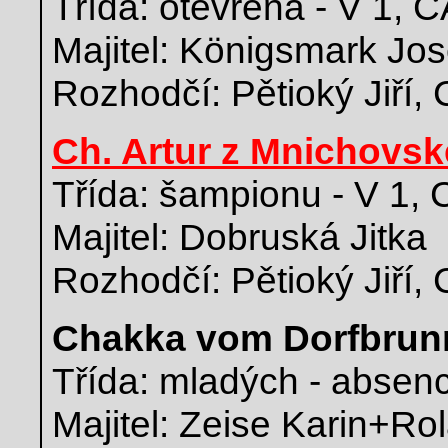
Třída: otevřená - V 1, 
Majitel: Königsmark Jos
Rozhodčí: Pětioký Jiří,
Ch. Artur z Mnichovsk
Třída: šampionu - V 1,
Majitel: Dobruská Jitka
Rozhodčí: Pětioký Jiří,
Chakka vom Dorfbrun
Třída: mladých - absen
Majitel: Zeise Karin+Rol