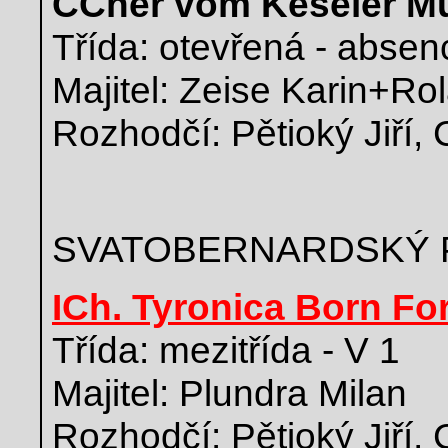
CCher vom Keseler M
Třída: otevřená - absen
Majitel: Zeise Karin+Rol
Rozhodčí: Pětioký Jiří,
SVATOBERNARDSKÝ 
ICh. Tyronica Born Fo
Třída: mezitřída - V 1
Majitel: Plundra Milan
Rozhodčí: Pětioký Jiří,