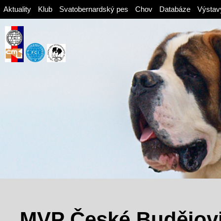
Aktuality
Klub
Svatobernardský pes
Chov
Databáze
Výstav
MVP České Budějovi